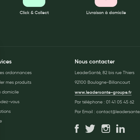
Click & Collect
Livraison à domicile
vices
Nous contacter
es ordonnances
LeaderSanté, 82 bis rue Thiers
r mes produits
92100 Boulogne-Billancourt
à domicile
www.leadersante-groupe.fr
endez-vous
Par téléphone :
01 41 05 45 62
tions
Par Email :
contact@leadersante.
e