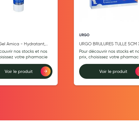
URGO
Gel Arnica - Hydratant,
URGO BRULURES TULLE 5CM 
, Effet frais- Dès 1 an -
5CM X6
couvrir nos stocks et nos
Pour découvrir nos stocks et n
0 g
hoisissez votre pharmacie
prix, choisissez votre pharmac
Voir le produit
Voir le produit
teur
Ajouter au comparateur