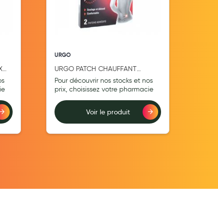
URGO
URG
X
URGO PATCH CHAUFFANT
URG
DECONTRACTANT X2
ADH
os
Pour découvrir nos stocks et nos
Pour
8CM
ie
prix, choisissez votre pharmacie
prix
Voir le produit
Ajouter au comparateur
Ajouter au comp