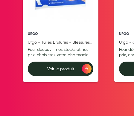
Pansements
Hygiène nasale
Antibactériens
URGO
URGO
Nutrition clinique
Urgo - Tulles Brûlures - Blessures
Urgo - 
Anti-poux
superficielles - Tulle lipido-
Non gras
Pour découvrir nos stocks et nos
Pour dé
Solaire et moustique
colloïde - Grand format, x4
Tube 5
prix, choisissez votre pharmacie
prix, c
Piqûres insectes
Voir le produit
Appareils
Ajouter au comparateur
Ajouter au compara
Soins jambes lourdes
Contention veineuse
Contactologie
Accessoires pieds et semelles
Soins ORL
Douleurs articulaires et musculaires
Santé séniors