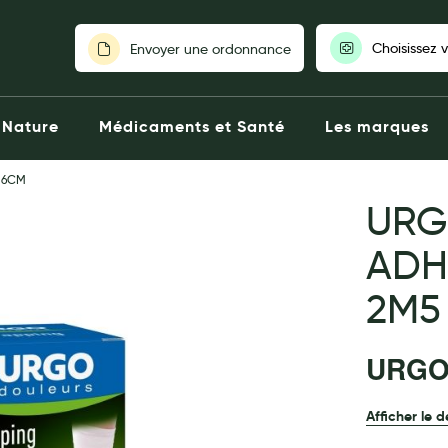
Choisissez 
Envoyer une ordonnance
Pour découvrir nos stocks et nos
Nature
Médicaments et Santé
Les marques
votre pharmaci
 6CM
Choisir ma pharm
URG
ADH
2M5
URG
Afficher le d