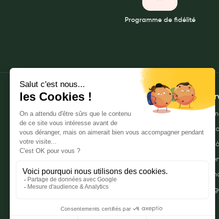
My Privilege
Programme de fidélité
Les promotions
À propos
Mes ser
Qui sommes-nous ?
Envoyer m
Nos pharmacies
Commande
Mentions légales
Livraison 
Politique de gestion des données
Click & r
personnelles
Mes promo
CGU
Myprivileg
Notre FAQ