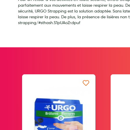
Soins maman
parfaitement aux mouvements et laisse respirer la peau. De pl
sécurité, URGO Strapping est la solution adaptée. Sans late
Tisanes allaitement et compléments alimentaires
laisse respirer la peau. De plus, la présence de lisières no
Accessoires maternité
strapping/#sthash.S1pUAoZr.dpuf
Gammes spécifiques tisanes allaitement et compléments mat
Nature
Aromathérapie
Diététique minceur
Phytothérapie
Régimes médicaux
Gemmothérapie
e d’envie
Ajouter à ma liste d’envie
Confiserie
Voies respiratoires
Oligothérapie
Compléments alimentaires
Médicaments et Santé
Premiers soins