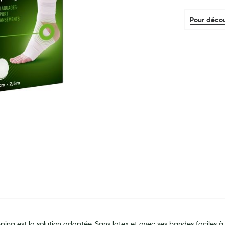
Pour décou
ping est la solution adaptée. Sans latex et avec ses bandes faciles à p