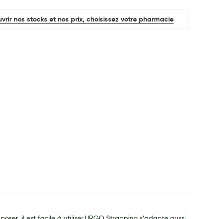
vrir nos stocks et nos prix, choisissez votre pharmacie
oser, il est facile à utiliser.URGO Strapping s’adapte aussi