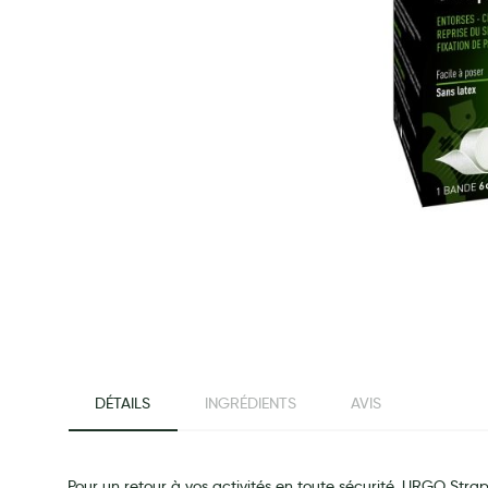
Préservatifs - Gels lubrifiants
Accessoires, coutellerie, brosserie
Bouillottes
Parfums et bougies d'ambiance
Beauté au naturel
Huiles
Mon bébé
Soins bébé
Couches
Laits infantiles
Biberons et tétines
beginning of the images gallery
Toilette du bébé
DÉTAILS
INGRÉDIENTS
AVIS
Accessoires bébé
Alimentation
Soins enfant
Pour un retour à vos activités en toute sécurité, URGO Strap