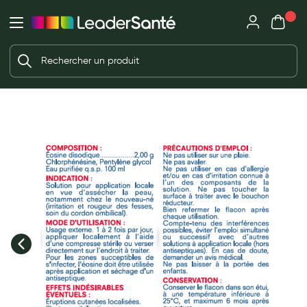
Mon panie
Ma Pharmacie LeaderSanté
Ouvrir
Ouvrir l'application
Beauté et soin
Déjà client ?
Votre panier est vide
Capillaires
Me connecter
f the images gallery
Mot de passe oublié ?
Visage
Corps
Nouveau client ?
Minceur
Créer un compte
Hygiène intime
Soins mains et ongles
Soins des pieds
Dentifrices et bains de bouche
Brosses à dents et accessoires dentaires