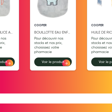
Aromathérapie
Diététique minceur
Phytothérapie
COOPER
COOPER
ILICE AD
BOUILLOTTE EAU ENF
HUILE DE RIC
Régimes médicaux
ELEPHANT
 nos
Pour découvrir nos
Pour découvr
Gemmothérapie
rix,
stocks et nos prix,
stocks et nos 
re
choisissez votre
choisissez vo
Confiserie
pharmacie
pharmacie
Voies respiratoires
oduit
Voir le produit
Voir le 
Oligothérapie
Compléments alimentaires
Médicaments et Santé
Premiers soins
Pansements