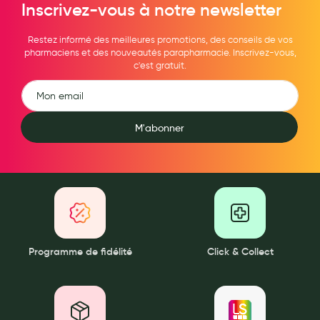
Inscrivez-vous à notre newsletter
Hygiène nasale
Restez informé des meilleures promotions, des conseils de vos
Antibactériens
pharmaciens et des nouveautés parapharmacie. Inscrivez-vous,
c'est gratuit.
Nutrition clinique
Anti-poux
Solaire et moustique
M'abonner
Piqûres insectes
Appareils
Soins jambes lourdes
Contention veineuse
Programme de fidélité
Click & Collect
Contactologie
Accessoires pieds et semelles
Soins ORL