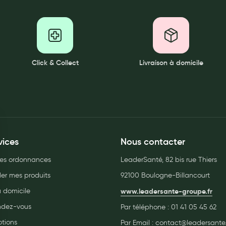
Click & Collect
Livraison à domicile
vices
Nous contacter
es ordonnances
LeaderSanté, 82 bis rue Thiers
r mes produits
92100 Boulogne-Billancourt
à domicile
www.leadersante-groupe.fr
endez-vous
Par téléphone :
01 41 05 45 62
tions
Par Email :
contact@leadersante.