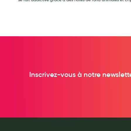
Soins maman
Tisanes allaitement et compléments alimentaires
Accessoires maternité
Gammes spécifiques tisanes allaitement et compléments mat
Nature
Aromathérapie
Diététique minceur
Phytothérapie
Régimes médicaux
Inscrivez-vous à notre newslett
Gemmothérapie
Confiserie
Voies respiratoires
Oligothérapie
Compléments alimentaires
Médicaments et Santé
Premiers soins