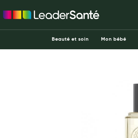
Ma Pharmacie LeaderSanté
Ouvrir l'application
Beauté et soin
Capillaires
Beauté et soin
Mon bébé
Visage
Corps
he end of the images gallery
Minceur
Hygiène intime
Soins mains et ongles
Soins des pieds
Dentifrices et bains de bouche
Brosses à dents et accessoires dentaires
Maquillage
Pour Homme
Crème solaire - Visage et corps