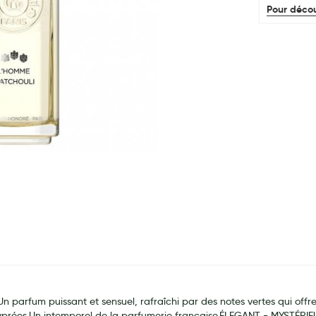
Pour décou
um puissant et sensuel, rafraîchi par des notes vertes qui offrent
hyprées.Un intemporel de la parfumerie française.ÉLEGANT - MYSTÉRI