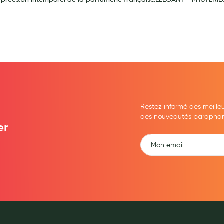
ernité
Restez informé des meille
des nouveautés parapharma
er