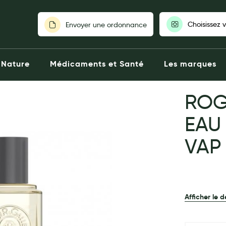
Choisissez 
Envoyer une ordonnance
Pour découvrir nos stocks et nos
Nature
Médicaments et Santé
Les marques
votre pharmaci
ROG
Choisir ma pharm
EAU
VAP
Afficher le d