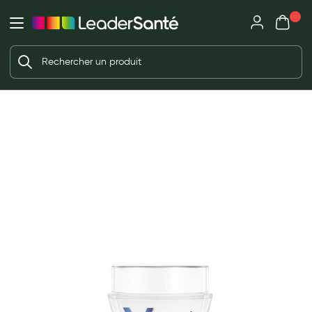
Mon panie
Ma Pharmacie LeaderSanté
Ouvrir
Ouvrir l'application
Beauté et soin
Déjà client ?
Votre panier est vide
Capillaires
Me connecter
f the images gallery
Mot de passe oublié ?
Visage
Corps
Nouveau client ?
Minceur
Créer un compte
Hygiène intime
Soins mains et ongles
Soins des pieds
Dentifrices et bains de bouche
Brosses à dents et accessoires dentaires