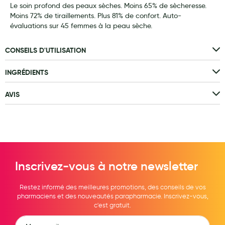
Le soin profond des peaux sèches. Moins 65% de sècheresse.
Laits infantiles
Moins 72% de tiraillements. Plus 81% de confort. Auto-
évaluations sur 45 femmes à la peau sèche.
Biberons et tétines
CONSEILS D'UTILISATION
Toilette du bébé
Accessoires bébé
INGRÉDIENTS
Alimentation
AVIS
Soins enfant
Soins maman
Tisanes allaitement et compléments alimentaires
Inscrivez-vous à notre newsletter
Accessoires maternité
Gammes spécifiques tisanes allaitement et compléments
Restez informé des meilleures promotions, des conseils de vos
maternité
pharmaciens et des nouveautés parapharmacie. Inscrivez-vous,
c'est gratuit.
Nature