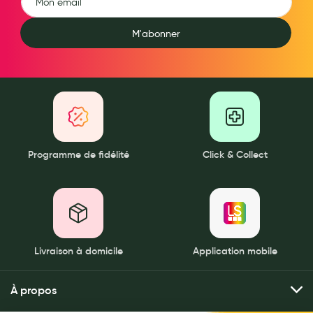
Aromathérapie
M'abonner
Diététique minceur
Phytothérapie
Régimes médicaux
Gemmothérapie
Confiserie
Programme de fidélité
Click & Collect
Voies respiratoires
Oligothérapie
Compléments alimentaires
Médicaments et Santé
Livraison à domicile
Application mobile
Premiers soins
À propos
Pansements