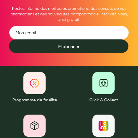
Aromathérapie
Restez informé des meilleures promotions, des conseils de vos
pharmaciens et des nouveautés parapharmacie. Inscrivez-vous,
Diététique minceur
c'est gratuit.
Phytothérapie
Régimes médicaux
M'abonner
Gemmothérapie
Confiserie
Voies respiratoires
Oligothérapie
Compléments alimentaires
Programme de fidélité
Click & Collect
Médicaments et Santé
Premiers soins
Pansements