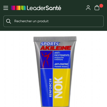
Mon panie
Ma Pharmacie LeaderSanté
Ouvrir
Ouvrir l'application
Beauté et soin
Déjà client ?
Votre panier est vide
Capillaires
Me connecter
f the images gallery
Mot de passe oublié ?
Visage
Corps
Nouveau client ?
Minceur
Créer un compte
Hygiène intime
Soins mains et ongles
Soins des pieds
Dentifrices et bains de bouche
Brosses à dents et accessoires dentaires