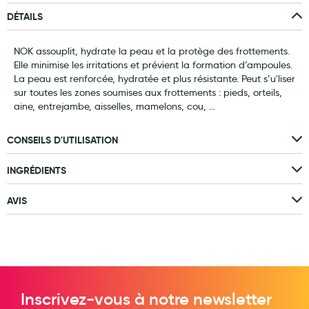
DÉTAILS
Laits infantiles
Biberons et tétines
NOK assouplit, hydrate la peau et la protège des frottements.
Elle minimise les irritations et prévient la formation d’ampoules.
Toilette du bébé
La peau est renforcée, hydratée et plus résistante. Peut s’u'liser
sur toutes les zones soumises aux frottements : pieds, orteils,
Accessoires bébé
aine, entrejambe, aisselles, mamelons, cou, …
Alimentation
CONSEILS D'UTILISATION
Soins enfant
INGRÉDIENTS
Soins maman
AVIS
Tisanes allaitement et compléments alimentaires
Accessoires maternité
Gammes spécifiques tisanes allaitement et compléments
maternité
Nature
Inscrivez-vous à notre newsletter