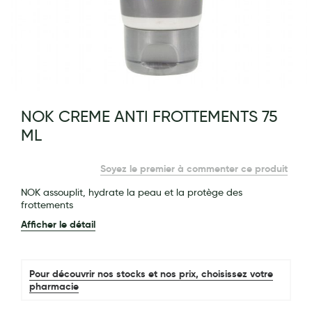
Maquillage
Pour Homme
Crème solaire - Visage et corps
Préservatifs - Gels lubrifiants
g of the images gallery
NOK CREME ANTI FROTTEMENTS 75
Accessoires, coutellerie, brosserie
ML
Bouillottes
Soyez le premier à commenter ce produit
Parfums et bougies d'ambiance
NOK assouplit, hydrate la peau et la protège des
Beauté au naturel
frottements
Huiles
Afficher le détail
Mon bébé
Pour découvrir nos stocks et nos prix, choisissez votre
Soins bébé
pharmacie
Couches