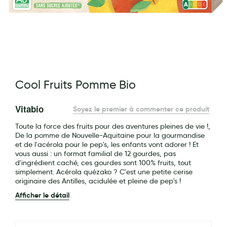
Maquillage
Pour Homme
Crème solaire - Visage et corps
Préservatifs - Gels lubrifiants
g of the images gallery
Cool Fruits Pomme Bio
Accessoires, coutellerie, brosserie
Bouillottes
Vitabio
Soyez le premier à commenter ce produit
Parfums et bougies d'ambiance
Toute la force des fruits pour des aventures pleines de vie !,
De la pomme de Nouvelle-Aquitaine pour la gourmandise
Beauté au naturel
et de l'acérola pour le pep's, les enfants vont adorer ! Et
vous aussi : un format familial de 12 gourdes, pas
Huiles
d'ingrédient caché, ces gourdes sont 100% fruits, tout
simplement. Acérola quézako ? C'est une petite cerise
originaire des Antilles, acidulée et pleine de pep's !
Mon bébé
Afficher le détail
Soins bébé
Couches