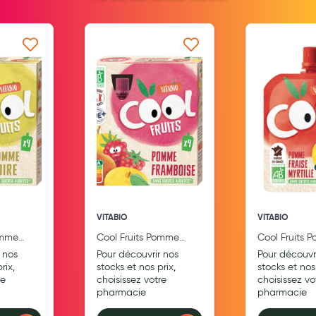
Aromathérapie
Diététique minceur
 ma liste d’envie
Ajouter à ma liste d’envie
Ajouter
Phytothérapie
Régimes médicaux
Gemmothérapie
Confiserie
Voies respiratoires
Oligothérapie
VITABIO
VITABIO
Compléments alimentaires
omme
Cool Fruits Pomme
Cool Fruits 
Framboise Bio
Fraise Myrtill
Médicaments et Santé
 nos
Pour découvrir nos
Pour découvr
rix,
stocks et nos prix,
stocks et nos 
re
choisissez votre
choisissez vo
Premiers soins
pharmacie
pharmacie
Pansements