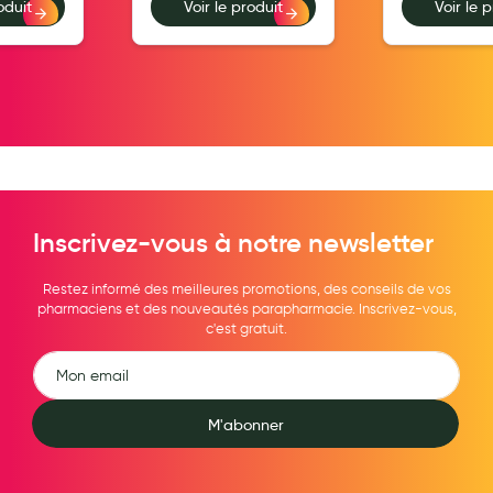
oduit
Voir le produit
Voir le 
Hygiène nasale
Antibactériens
Nutrition clinique
Anti-poux
Solaire et moustique
Inscrivez-vous à notre newsletter
Piqûres insectes
Appareils
Restez informé des meilleures promotions, des conseils de vos
pharmaciens et des nouveautés parapharmacie. Inscrivez-vous,
Soins jambes lourdes
c'est gratuit.
Contention veineuse
Contactologie
M'abonner
Accessoires pieds et semelles
Soins ORL