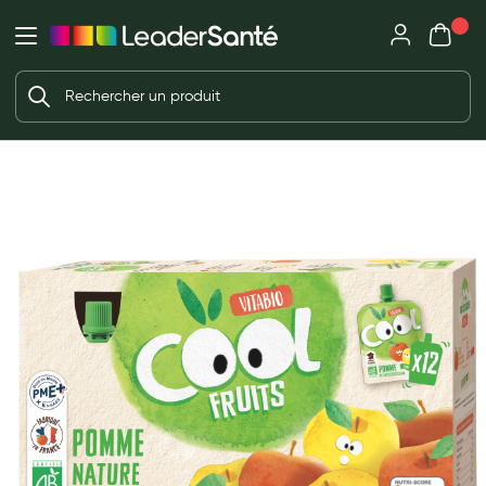
Mon panie
Ma Pharmacie LeaderSanté
Ouvrir
Ouvrir l'application
Beauté et soin
Déjà client ?
Votre panier est vide
Capillaires
Me connecter
f the images gallery
Mot de passe oublié ?
Visage
Corps
Nouveau client ?
Minceur
Créer un compte
Hygiène intime
Soins mains et ongles
Soins des pieds
Dentifrices et bains de bouche
Brosses à dents et accessoires dentaires