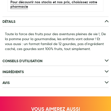
Pour découvrir nos stocks et nos prix, choisissez votre
pharmacie
Laits infantiles
Biberons et tétines
DÉTAILS
Toilette du bébé
Toute la force des fruits pour des aventures pleines de vie !, De
Accessoires bébé
la pomme pour la gourmandise, les enfants vont adorer ! Et
vous aussi : un format familial de 12 gourdes, pas d'ingrédient
Alimentation
caché, ces gourdes sont 100% fruits, tout simplement.
Soins enfant
CONSEILS D'UTILISATION
Soins maman
INGRÉDIENTS
Tisanes allaitement et compléments alimentaires
Accessoires maternité
AVIS
Gammes spécifiques tisanes allaitement et compléments
maternité
Nature
VOUS AIMEREZ AUSSI