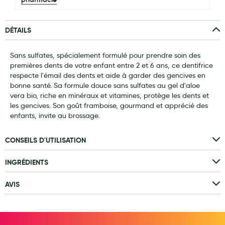
Laits infantiles
DÉTAILS
Biberons et tétines
Toilette du bébé
Sans sulfates, spécialement formulé pour prendre soin des
premières dents de votre enfant entre 2 et 6 ans, ce dentifrice
Accessoires bébé
respecte l'émail des dents et aide à garder des gencives en
bonne santé. Sa formule douce sans sulfates au gel d'aloe
Alimentation
vera bio, riche en minéraux et vitamines, protège les dents et
les gencives. Son goût framboise, gourmand et apprécié des
Soins enfant
enfants, invite au brossage.
Soins maman
CONSEILS D'UTILISATION
Tisanes allaitement et compléments alimentaires
INGRÉDIENTS
Accessoires maternité
AVIS
Gammes spécifiques tisanes allaitement et compléments
maternité
Nature