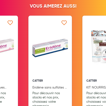
Aromathérapie
VOUS AIMEREZ AUSSI
Diététique minceur
Phytothérapie
 ma liste d’envie
Ajouter à ma liste d’envie
Ajouter
Régimes médicaux
Gemmothérapie
Confiserie
Voies respiratoires
Oligothérapie
Compléments alimentaires
CATTIER
CATTIER
Médicaments et Santé
ves
Eridène sans sulfates -
KIT NOURRIS
l BIO
75ml BIO
MAINS ET LE
 nos
Pour découvrir nos
Pour découvr
Premiers soins
rix,
stocks et nos prix,
stocks et nos 
re
choisissez votre
choisissez vo
Pansements
pharmacie
pharmacie