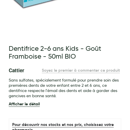
Maquillage
Pour Homme
Crème solaire - Visage et corps
Préservatifs - Gels lubrifiants
g of the images gallery
Dentifrice 2-6 ans Kids - Goût
Accessoires, coutellerie, brosserie
Framboise - 50ml BIO
Bouillottes
Cattier
Soyez le premier à commenter ce produit
Parfums et bougies d'ambiance
Sans sulfates, spécialement formulé pour prendre soin des
Beauté au naturel
premières dents de votre enfant entre 2 et 6 ans, ce
dentifrice respecte l'émail des dents et aide à garder des
Huiles
gencives en bonne santé.
Afficher le détail
Mon bébé
Soins bébé
Pour découvrir nos stocks et nos prix, choisissez votre
Couches
pharmacie