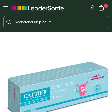
Mon panie
Ma Pharmacie LeaderSanté
Ouvrir
Ouvrir l'application
Beauté et soin
Déjà client ?
Votre panier est vide
Capillaires
Me connecter
f the images gallery
Mot de passe oublié ?
Visage
Corps
Nouveau client ?
Minceur
Créer un compte
Hygiène intime
Soins mains et ongles
Soins des pieds
Dentifrices et bains de bouche
Brosses à dents et accessoires dentaires