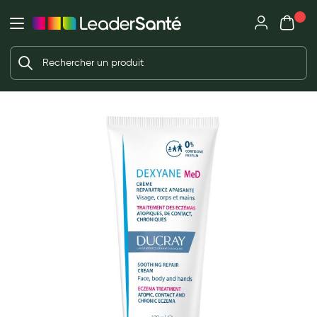
Mon panie
Ma Pharmacie LeaderSanté
Ouvrir
Ouvrir l'application
Beauté et soin
Déjà client ?
Votre panier est vide
Capillaires
Me connecter
f the images gallery
Mot de passe oublié ?
Visage
Corps
Nouveau client ?
Minceur
Créer un compte
Hygiène intime
Soins mains et ongles
Soins des pieds
Dentifrices et bains de bouche
Brosses à dents et accessoires dentaires