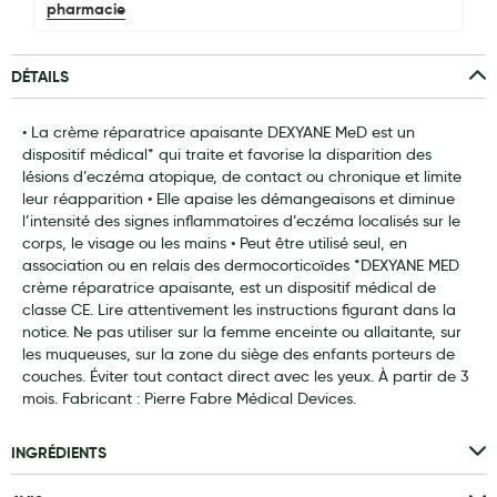
pharmacie
Laits infantiles
Biberons et tétines
DÉTAILS
Toilette du bébé
• La crème réparatrice apaisante DEXYANE MeD est un
dispositif médical* qui traite et favorise la disparition des
Accessoires bébé
lésions d’eczéma atopique, de contact ou chronique et limite
Alimentation
leur réapparition • Elle apaise les démangeaisons et diminue
l’intensité des signes inflammatoires d’eczéma localisés sur le
Soins enfant
corps, le visage ou les mains • Peut être utilisé seul, en
association ou en relais des dermocorticoïdes *DEXYANE MED
Soins maman
crème réparatrice apaisante, est un dispositif médical de
classe CE. Lire attentivement les instructions figurant dans la
Tisanes allaitement et compléments alimentaires
notice. Ne pas utiliser sur la femme enceinte ou allaitante, sur
les muqueuses, sur la zone du siège des enfants porteurs de
Accessoires maternité
couches. Éviter tout contact direct avec les yeux. À partir de 3
mois. Fabricant : Pierre Fabre Médical Devices.
Gammes spécifiques tisanes allaitement et compléments
maternité
INGRÉDIENTS
Nature