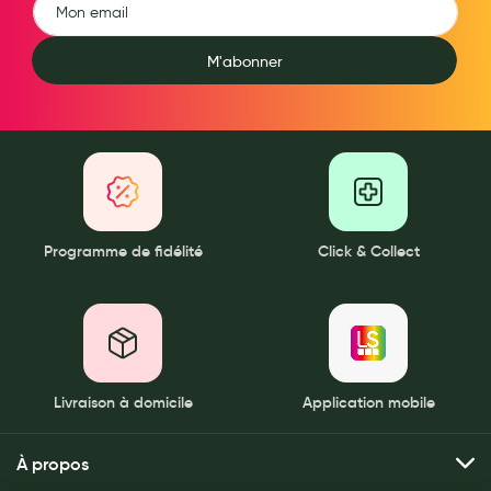
Douleurs articulaires et musculaires
M'abonner
Santé séniors
Anti acariens, anti gale, anti tiques, insectifuges
Vétérinaire
Incontinence
Ronflement
Programme de fidélité
Click & Collect
Autotests
Protections auditives
Lunettes
Livraison à domicile
Application mobile
Piluliers
Matériel medical
À propos