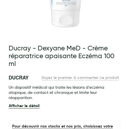
Maquillage
Pour Homme
Crème solaire - Visage et corps
Préservatifs - Gels lubrifiants
g of the images gallery
Ducray - Dexyane MeD - Crème
Accessoires, coutellerie, brosserie
réparatrice apaisante Eczéma 100
Bouillottes
ml
Parfums et bougies d'ambiance
DUCRAY
Soyez le premier à commenter ce produit
Beauté au naturel
Un dispositif médical qui traite les lésions d'eczéma
Huiles
atopique, de contact et chronique et limite leur
réapparition.
Mon bébé
Afficher le détail
Soins bébé
Couches
Pour découvrir nos stocks et nos prix, choisissez votre