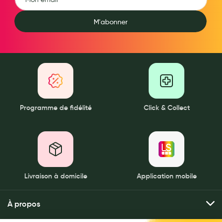
Cannes
Chaussures
M'abonner
Prothèses mammaires externes
Médication familiale
Orthopédie
Les marques
Programme de fidélité
Click & Collect
My Privilege
Les promotions
Livraison à domicile
Application mobile
À propos
Qui sommes-nous ?