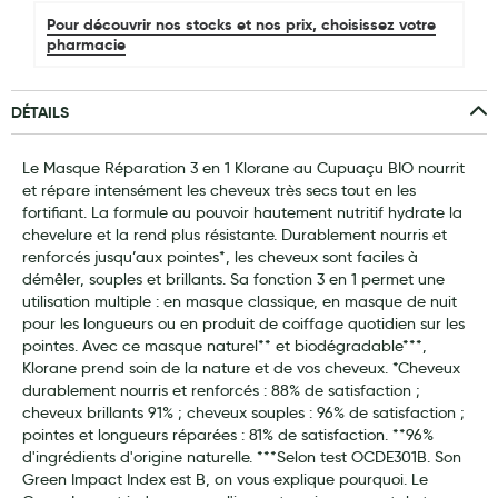
Pour découvrir nos stocks et nos prix, choisissez votre
Laits infantiles
pharmacie
Biberons et tétines
DÉTAILS
Toilette du bébé
Accessoires bébé
Le Masque Réparation 3 en 1 Klorane au Cupuaçu BIO nourrit
et répare intensément les cheveux très secs tout en les
Alimentation
fortifiant. La formule au pouvoir hautement nutritif hydrate la
chevelure et la rend plus résistante. Durablement nourris et
Soins enfant
renforcés jusqu’aux pointes*, les cheveux sont faciles à
démêler, souples et brillants. Sa fonction 3 en 1 permet une
Soins maman
utilisation multiple : en masque classique, en masque de nuit
pour les longueurs ou en produit de coiffage quotidien sur les
Tisanes allaitement et compléments alimentaires
pointes. Avec ce masque naturel** et biodégradable***,
Accessoires maternité
Klorane prend soin de la nature et de vos cheveux. *Cheveux
durablement nourris et renforcés : 88% de satisfaction ;
Gammes spécifiques tisanes allaitement et compléments
cheveux brillants 91% ; cheveux souples : 96% de satisfaction ;
maternité
pointes et longueurs réparées : 81% de satisfaction. **96%
d'ingrédients d'origine naturelle. ***Selon test OCDE301B. Son
Nature
Green Impact Index est B, on vous explique pourquoi. Le