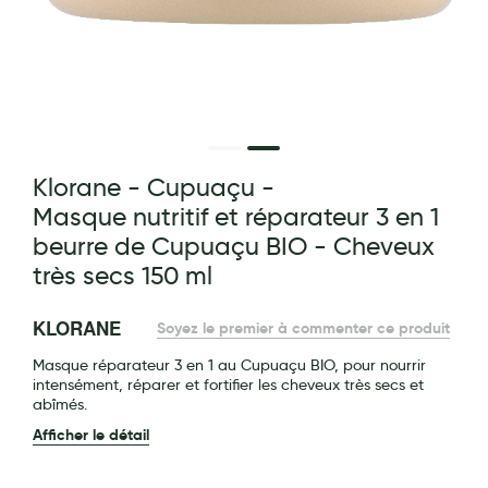
Maquillage
Pour Homme
Crème solaire - Visage et corps
Préservatifs - Gels lubrifiants
g of the images gallery
Klorane - Cupuaçu -
Accessoires, coutellerie, brosserie
Masque nutritif et réparateur 3 en 1
Bouillottes
beurre de Cupuaçu BIO - Cheveux
Parfums et bougies d'ambiance
très secs 150 ml
Beauté au naturel
KLORANE
Soyez le premier à commenter ce produit
Huiles
Masque réparateur 3 en 1 au Cupuaçu BIO, pour nourrir
intensément, réparer et fortifier les cheveux très secs et
Mon bébé
abîmés.
Soins bébé
Afficher le détail
Couches