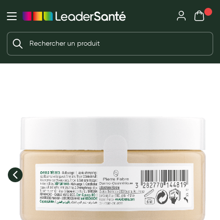
Mon panie
Ma Pharmacie LeaderSanté
Ouvrir
Ouvrir l'application
Beauté et soin
Déjà client ?
Votre panier est vide
Capillaires
Me connecter
f the images gallery
Mot de passe oublié ?
Visage
Corps
Nouveau client ?
Minceur
Créer un compte
Hygiène intime
Soins mains et ongles
Soins des pieds
Dentifrices et bains de bouche
Brosses à dents et accessoires dentaires