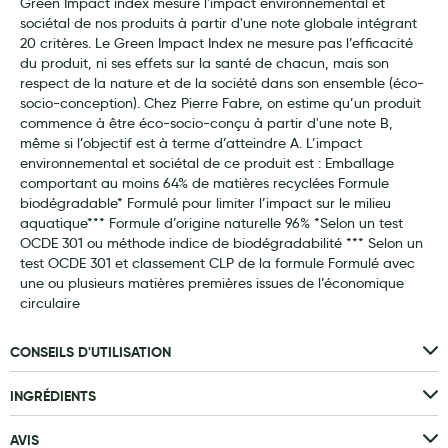
Green Impact index mesure l'impact environnemental et
Aromathérapie
sociétal de nos produits à partir d'une note globale intégrant
20 critères. Le Green Impact Index ne mesure pas l’efficacité
Diététique minceur
du produit, ni ses effets sur la santé de chacun, mais son
respect de la nature et de la société dans son ensemble (éco-
Phytothérapie
socio-conception). Chez Pierre Fabre, on estime qu’un produit
commence à être éco-socio-conçu à partir d'une note B,
Régimes médicaux
même si l’objectif est à terme d’atteindre A. L’impact
environnemental et sociétal de ce produit est : Emballage
Gemmothérapie
comportant au moins 64% de matières recyclées Formule
biodégradable* Formulé pour limiter l’impact sur le milieu
Confiserie
aquatique*** Formule d’origine naturelle 96% *Selon un test
OCDE 301 ou méthode indice de biodégradabilité *** Selon un
Voies respiratoires
test OCDE 301 et classement CLP de la formule Formulé avec
Oligothérapie
une ou plusieurs matières premières issues de l’économique
circulaire
Compléments alimentaires
CONSEILS D'UTILISATION
Médicaments et Santé
INGRÉDIENTS
Premiers soins
Pansements
AVIS