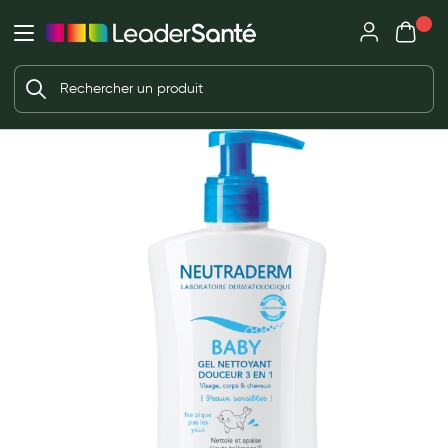
Mon panie
Ma Pharmacie LeaderSanté
Ouvrir
Ouvrir l'application
Beauté et soin
Déjà client ?
Votre panier est vide
Capillaires
Me connecter
f the images gallery
Mot de passe oublié ?
Visage
Corps
Nouveau client ?
Minceur
Créer un compte
Hygiène intime
Soins mains et ongles
Soins des pieds
Dentifrices et bains de bouche
Brosses à dents et accessoires dentaires