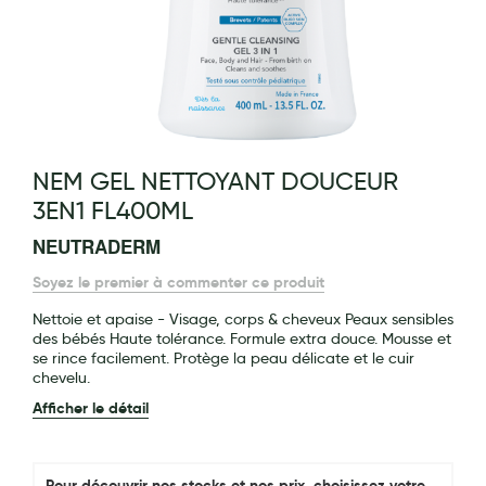
Maquillage
Pour Homme
Crème solaire - Visage et corps
Préservatifs - Gels lubrifiants
g of the images gallery
NEM GEL NETTOYANT DOUCEUR
Accessoires, coutellerie, brosserie
3EN1 FL400ML
Bouillottes
NEUTRADERM
Parfums et bougies d'ambiance
Soyez le premier à commenter ce produit
Beauté au naturel
Nettoie et apaise - Visage, corps & cheveux Peaux sensibles
des bébés Haute tolérance. Formule extra douce. Mousse et
Huiles
se rince facilement. Protège la peau délicate et le cuir
chevelu.
Mon bébé
Afficher le détail
Soins bébé
Couches
Pour découvrir nos stocks et nos prix, choisissez votre