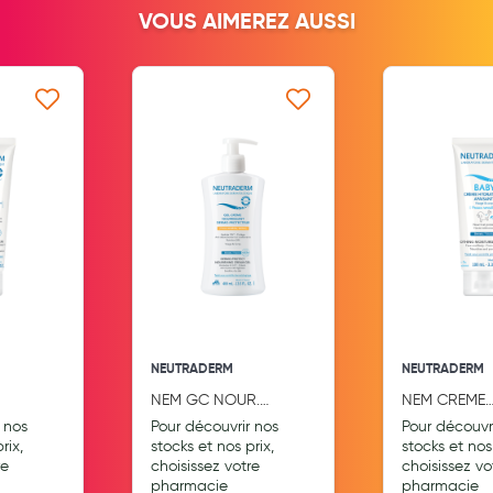
VOUS AIMEREZ AUSSI
Aromathérapie
Diététique minceur
Phytothérapie
 ma liste d’envie
Ajouter à ma liste d’envie
Ajouter
Régimes médicaux
Gemmothérapie
Confiserie
Voies respiratoires
Oligothérapie
Compléments alimentaires
NEUTRADERM
NEUTRADERM
Médicaments et Santé
NEM GC NOUR.
NEM CREME
00ML TB
DERMO PROTECTEUR
HYDRATANT
 nos
Pour découvrir nos
Pour découvr
Premiers soins
FL400ML
APAISANTE 
rix,
stocks et nos prix,
stocks et nos 
re
choisissez votre
choisissez vo
Pansements
pharmacie
pharmacie