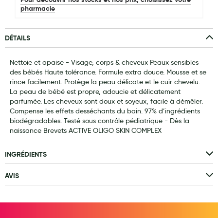
pharmacie
Laits infantiles
Biberons et tétines
DÉTAILS
Toilette du bébé
Nettoie et apaise - Visage, corps & cheveux Peaux sensibles
Accessoires bébé
des bébés Haute tolérance. Formule extra douce. Mousse et se
rince facilement. Protège la peau délicate et le cuir chevelu.
Alimentation
La peau de bébé est propre, adoucie et délicatement
parfumée. Les cheveux sont doux et soyeux, facile à démêler.
Soins enfant
Compense les effets desséchants du bain. 97% d’ingrédients
biodégradables. Testé sous contrôle pédiatrique - Dès la
Soins maman
naissance Brevets ACTIVE OLIGO SKIN COMPLEX
Tisanes allaitement et compléments alimentaires
INGRÉDIENTS
Accessoires maternité
AVIS
Gammes spécifiques tisanes allaitement et compléments
maternité
Nature