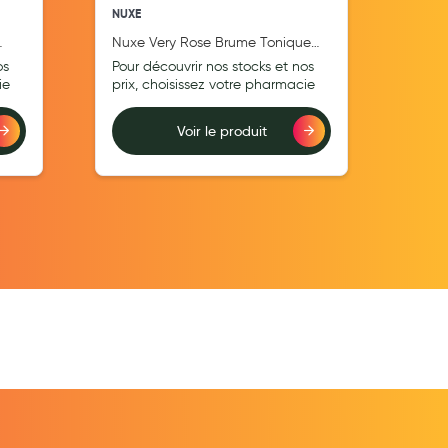
NUXE
NUXE
Nuxe Very Rose Brume Tonique
Prod
200ml
os
Pour découvrir nos stocks et nos
Pour
ie
prix, choisissez votre pharmacie
prix
Voir le produit
Ajouter au comparateur
Ajouter au comp