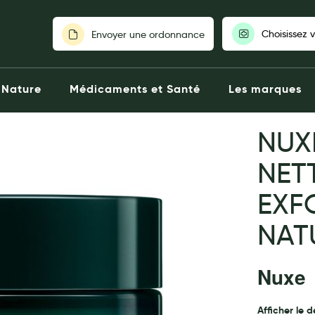
Choisissez 
Envoyer une ordonnance
Pour découvrir nos stocks et nos
Nature
Médicaments et Santé
Les marques
votre pharmaci
NUX
Choisir ma pharm
NET
EXF
NAT
Nuxe
Afficher le d