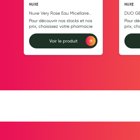
NUXE
NUXE
Pansements
Nuxe Very Rose Eau Micellaire
DUO GE
Hygiène nasale
Apaisante 200ml
NUXE M
Pour découvrir nos stocks et nos
Pour dé
Antibactériens
prix, choisissez votre pharmacie
prix, c
Nutrition clinique
Voir le produit
Anti-poux
Ajouter au comparateur
Ajouter au compara
Solaire et moustique
Piqûres insectes
Appareils
Soins jambes lourdes
Contention veineuse
Contactologie
Accessoires pieds et semelles
Soins ORL
Douleurs articulaires et musculaires
Santé séniors