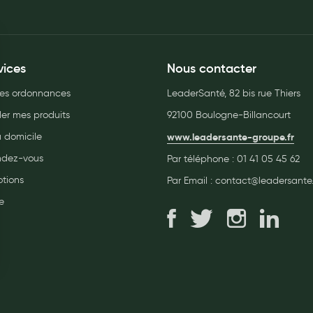
vices
Nous contacter
es ordonnances
LeaderSanté, 82 bis rue Thiers
r mes produits
92100 Boulogne-Billancourt
à domicile
www.leadersante-groupe.fr
endez-vous
Par téléphone :
01 41 05 45 62
tions
Par Email :
contact@leadersante.
e