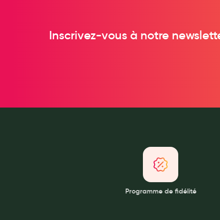
Anti acariens, anti gale, anti tiques, insectifuges
Vétérinaire
Inscrivez-vous à notre newslett
Incontinence
Ronflement
Autotests
Protections auditives
Lunettes
Piluliers
Matériel medical
Cannes
Chaussures
Prothèses mammaires externes
Médication familiale
Programme de fidélité
Orthopédie
Les marques