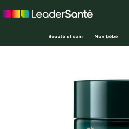
Ma Pharmacie LeaderSanté
Ouvrir l'application
Beauté et soin
Capillaires
Beauté et soin
Mon bébé
Visage
Corps
he end of the images gallery
Minceur
Hygiène intime
Soins mains et ongles
Soins des pieds
Dentifrices et bains de bouche
Brosses à dents et accessoires dentaires
Maquillage
Pour Homme
Crème solaire - Visage et corps