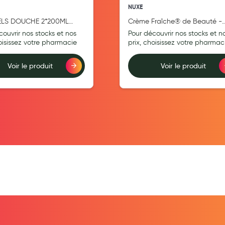
NUXE
LS DOUCHE 2*200ML
Crème Fraîche® de Beauté -
EN
Crème Riche Hydratante 48h
couvrir nos stocks et nos
Pour découvrir nos stocks et n
hoisissez votre pharmacie
prix, choisissez votre pharmac
Voir le produit
Voir le produit
teur
Ajouter au comparateur