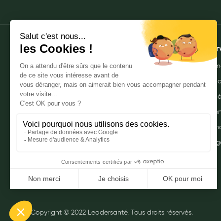
My Privilege
Les promotions
À propos
Mes ser
Qui sommes-nous ?
Envoyer m
Nos pharmacies
Commande
Mentions légales
Livraison 
Politique de gestion des données
Click & r
personnelles
Mes promo
CGU
Myprivileg
Notre FAQ
Copyright © 2022 Leadersanté. Tous droits réservés.