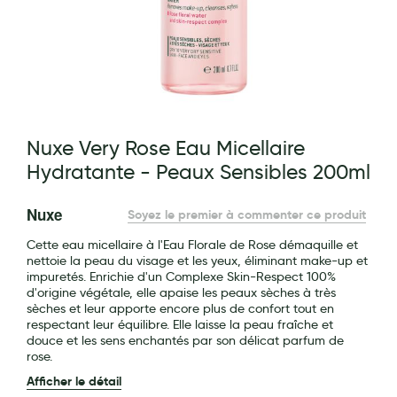
Maquillage
Pour Homme
Crème solaire - Visage et corps
Préservatifs - Gels lubrifiants
g of the images gallery
Nuxe Very Rose Eau Micellaire
Accessoires, coutellerie, brosserie
Hydratante - Peaux Sensibles 200ml
Bouillottes
Nuxe
Soyez le premier à commenter ce produit
Parfums et bougies d'ambiance
Cette eau micellaire à l'Eau Florale de Rose démaquille et
Beauté au naturel
nettoie la peau du visage et les yeux, éliminant make-up et
impuretés. Enrichie d'un Complexe Skin-Respect 100%
Huiles
d'origine végétale, elle apaise les peaux sèches à très
sèches et leur apporte encore plus de confort tout en
Mon bébé
respectant leur équilibre. Elle laisse la peau fraîche et
douce et les sens enchantés par son délicat parfum de
Soins bébé
rose.
Afficher le détail
Couches