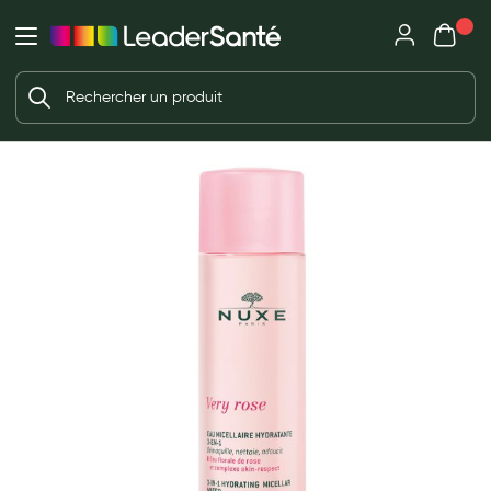
Mon panie
Ma Pharmacie LeaderSanté
Ouvrir
Ouvrir l'application
Beauté et soin
Déjà client ?
Votre panier est vide
Capillaires
Me connecter
f the images gallery
Mot de passe oublié ?
Visage
Corps
Nouveau client ?
Minceur
Créer un compte
Hygiène intime
Soins mains et ongles
Soins des pieds
Dentifrices et bains de bouche
Brosses à dents et accessoires dentaires