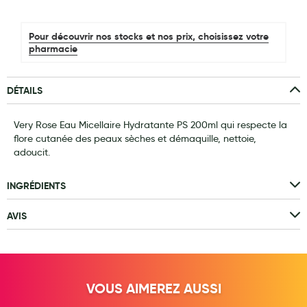
Laits infantiles
Pour découvrir nos stocks et nos prix, choisissez votre
Biberons et tétines
pharmacie
Toilette du bébé
DÉTAILS
Accessoires bébé
Alimentation
Very Rose Eau Micellaire Hydratante PS 200ml qui respecte la
flore cutanée des peaux sèches et démaquille, nettoie,
Soins enfant
adoucit.
Soins maman
INGRÉDIENTS
Tisanes allaitement et compléments alimentaires
AVIS
Accessoires maternité
Gammes spécifiques tisanes allaitement et compléments
maternité
VOUS AIMEREZ AUSSI
Nature