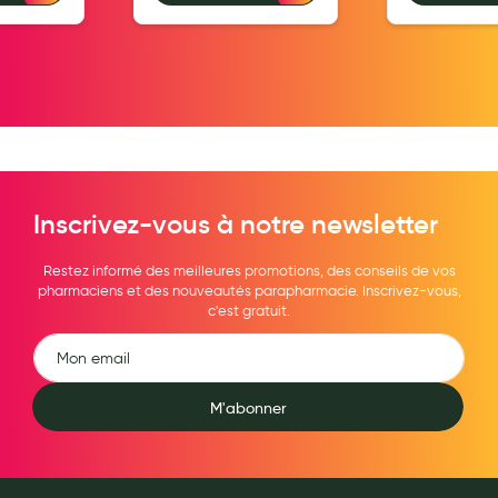
Hygiène nasale
Antibactériens
Nutrition clinique
Anti-poux
Solaire et moustique
Inscrivez-vous à notre newsletter
Piqûres insectes
Restez informé des meilleures promotions, des conseils de vos
Appareils
pharmaciens et des nouveautés parapharmacie. Inscrivez-vous,
c'est gratuit.
Soins jambes lourdes
Contention veineuse
M'abonner
Contactologie
Accessoires pieds et semelles
Soins ORL