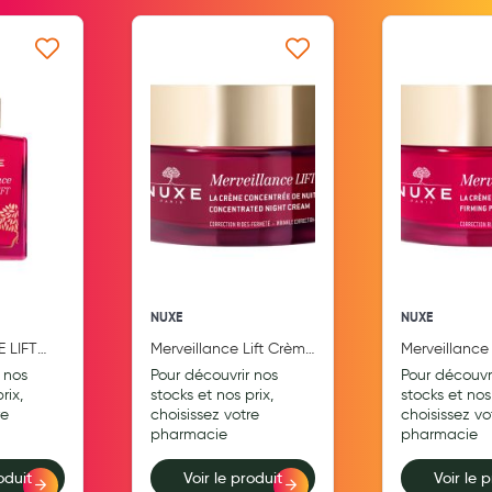
Aromathérapie
Diététique minceur
 ma liste d’envie
Ajouter à ma liste d’envie
Ajouter
Phytothérapie
Régimes médicaux
Gemmothérapie
Confiserie
Voies respiratoires
Oligothérapie
NUXE
NUXE
 LIFT
Merveillance Lift Crème
Merveillance
Compléments alimentaires
nuit 50ml
poudrée 50m
 nos
Pour découvrir nos
Pour découvr
Médicaments et Santé
rix,
stocks et nos prix,
stocks et nos 
re
choisissez votre
choisissez vo
pharmacie
pharmacie
Premiers soins
oduit
Voir le produit
Voir le 
Pansements