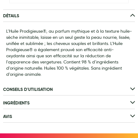
Laits infantiles
DÉTAILS
Biberons et tétines
L'Huile Prodigieuse®, au parfum mythique et à la texture huile-
Toilette du bébé
sèche inimitable, laisse en un seul geste la peau nourrie, lissée,
Accessoires bébé
unifiée et sublimée ; les cheveux souples et brillants. L'Huile
Prodigieuse® a également prouvé son efficacité anti-
Alimentation
oxydante ainsi que son efficacité sur la réduction de
l'apparence des vergetures. Contient 98 % d’ingrédients
Soins enfant
d’origine naturelle. Huiles 100 % végétales. Sans ingrédient
d’origine animale.
Soins maman
CONSEILS D'UTILISATION
Tisanes allaitement et compléments alimentaires
Accessoires maternité
INGRÉDIENTS
Gammes spécifiques tisanes allaitement et compléments
AVIS
maternité
Nature