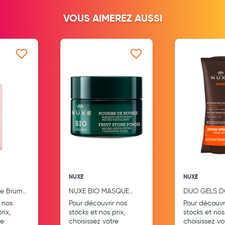
Aromathérapie
VOUS AIMEREZ AUSSI
Diététique minceur
Phytothérapie
 ma liste d’envie
Ajouter à ma liste d’envie
Ajouter
Régimes médicaux
Gemmothérapie
Confiserie
Voies respiratoires
Oligothérapie
Compléments alimentaires
NUXE
NUXE
Médicaments et Santé
se Brume
NUXE BIO MASQUE
DUO GELS 
Premiers soins
l
NETTOYANT MICRO-
2*200ML NU
 nos
Pour découvrir nos
Pour découvr
EXFOLIANT PERLITE
rix,
stocks et nos prix,
stocks et nos 
Pansements
re
NATURELLE 50ML
choisissez votre
choisissez vo