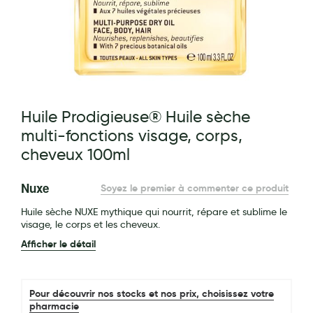
Maquillage
Pour Homme
Crème solaire - Visage et corps
Préservatifs - Gels lubrifiants
g of the images gallery
Huile Prodigieuse® Huile sèche
Accessoires, coutellerie, brosserie
multi-fonctions visage, corps,
Bouillottes
cheveux 100ml
Parfums et bougies d'ambiance
Nuxe
Soyez le premier à commenter ce produit
Beauté au naturel
Huile sèche NUXE mythique qui nourrit, répare et sublime le
Huiles
visage, le corps et les cheveux.
Afficher le détail
Mon bébé
Soins bébé
Pour découvrir nos stocks et nos prix, choisissez votre
Couches
pharmacie