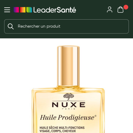
Mon panie
Ma Pharmacie LeaderSanté
Ouvrir
Ouvrir l'application
Beauté et soin
Déjà client ?
Votre panier est vide
Capillaires
Me connecter
f the images gallery
Mot de passe oublié ?
Visage
Corps
Nouveau client ?
Minceur
Créer un compte
Hygiène intime
Soins mains et ongles
Soins des pieds
Dentifrices et bains de bouche
Brosses à dents et accessoires dentaires