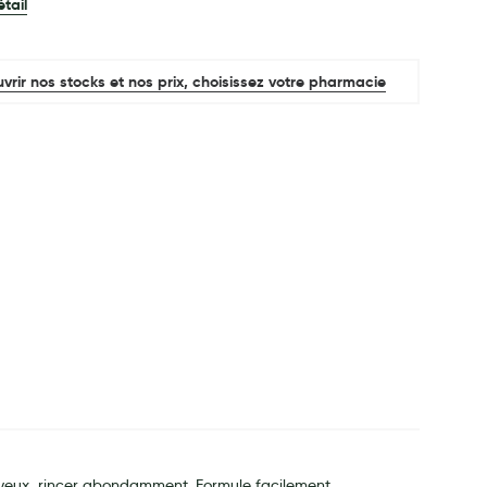
étail
vrir nos stocks et nos prix, choisissez votre pharmacie
es yeux, rincer abondamment. Formule facilement