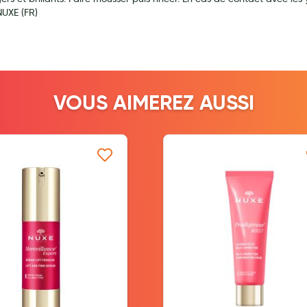
NUXE (FR)
ernité
VOUS AIMEREZ AUSSI
Ajouter à ma liste d’envie
Ajouter à ma l