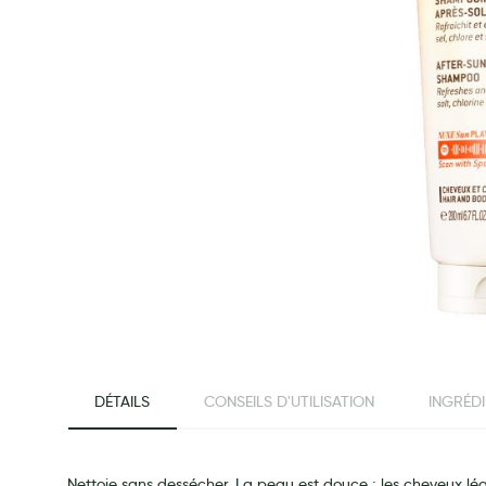
Préservatifs - Gels lubrifiants
Accessoires, coutellerie, brosserie
Bouillottes
Parfums et bougies d'ambiance
Beauté au naturel
Huiles
Mon bébé
Soins bébé
Couches
Laits infantiles
Biberons et tétines
beginning of the images gallery
Toilette du bébé
DÉTAILS
CONSEILS D'UTILISATION
INGRÉD
Accessoires bébé
Alimentation
Soins enfant
Nettoie sans dessécher. La peau est douce ; les cheveux lég