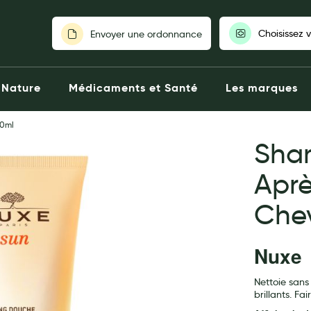
Choisissez 
Envoyer une ordonnance
Pour découvrir nos stocks et nos
Nature
Médicaments et Santé
Les marques
votre pharmaci
00ml
Choisir ma pharm
Sha
Aprè
Che
Nuxe
Nettoie sans
brillants. Fa