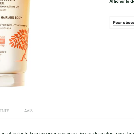
Afficher le d
Pour décou
IENTS
AVIS
ers et brillants. Faire mousser puis rincer. En cas de contact avec l