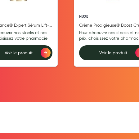
NUXE
lance® Expert Sérum Lift-
Crème Prodigieuse® Boost C
 30ml
Soyeuse Multi-Correction 40m
couvrir nos stocks et nos
Pour découvrir nos stocks et n
hoisissez votre pharmacie
prix, choisissez votre pharmac
Voir le produit
Voir le produit
teur
Ajouter au comparateur