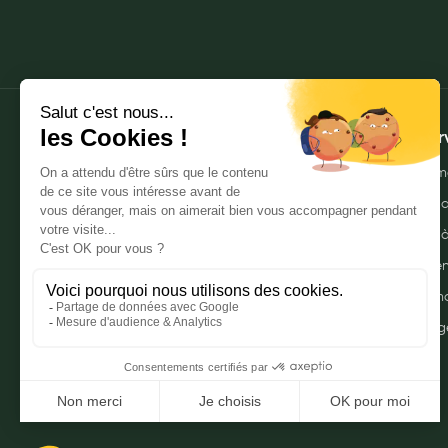
My Privilege
Les promotions
À propos
Mes ser
Qui sommes-nous ?
Envoyer m
Nos pharmacies
Commande
Mentions légales
Livraison 
Politique de gestion des données
Click & r
personnelles
Mes promo
CGU
Myprivileg
Notre FAQ