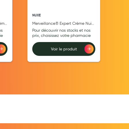
NUXE
NUXE
rème
Merveillance® Expert Crème Nuit
Crèm
l
Lift-Fermeté 50ml
Conc
os
Pour découvrir nos stocks et nos
Pour
100 
ie
prix, choisissez votre pharmacie
prix
Voir le produit
Ajouter au comparateur
Ajouter au comp