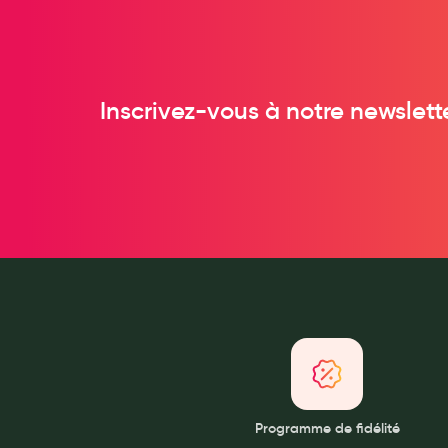
Anti acariens, anti gale, anti tiques, insectifuges
Vétérinaire
Incontinence
Inscrivez-vous à notre newslett
Ronflement
Autotests
Protections auditives
Lunettes
Piluliers
Matériel medical
Cannes
Chaussures
Prothèses mammaires externes
Médication familiale
Orthopédie
Programme de fidélité
Les marques