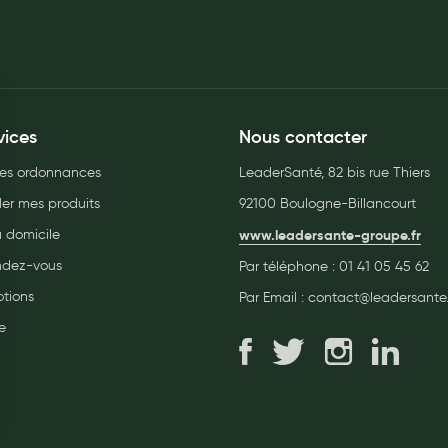
vices
Nous contacter
es ordonnances
LeaderSanté, 82 bis rue Thiers
r mes produits
92100 Boulogne-Billancourt
à domicile
www.leadersante-groupe.fr
endez-vous
Par téléphone :
01 41 05 45 62
tions
Par Email :
contact@leadersante.
e