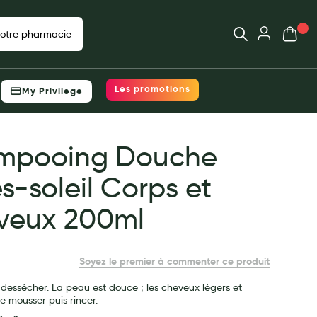
Ouvrir
Mon pani
votre pharmacie
Déjà client ?
 prix, choisissez
Votre panier est vide
Les promotions
My Privilege
e
Me connecter
Mot de passe oublié ?
acie
mpooing Douche
Nouveau client ?
s-soleil Corps et
Créer un compte
veux 200ml
Soyez le premier à commenter ce produit
 dessécher. La peau est douce ; les cheveux légers et
ire mousser puis rincer.