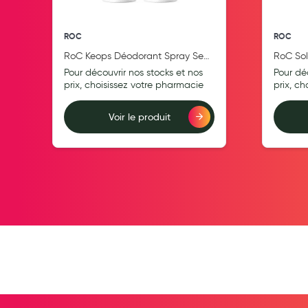
Pansements
ROC
ROC
Hygiène nasale
RoC Keops Déodorant Spray Sec
RoC Sol
Antibactériens
24h Lot de 2 x 150ml
Après S
Pour découvrir nos stocks et nos
Pour dé
Nutrition clinique
Rafferm
prix, choisissez votre pharmacie
prix, c
Anti-poux
Voir le produit
Solaire et moustique
Ajouter au comparateur
Ajouter au compara
Piqûres insectes
Appareils
Soins jambes lourdes
Contention veineuse
Contactologie
Accessoires pieds et semelles
Soins ORL
Douleurs articulaires et musculaires
Santé séniors