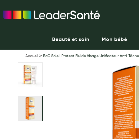
Ma Pharmacie LeaderSanté
Ouvrir l'application
Beauté et soin
Capillaires
Beauté et soin
Mon bébé
Visage
Corps
Accueil
RoC Soleil Protect Fluide Visage Unificateur Anti-Tâc
Minceur
he end of the images gallery
Hygiène intime
Soins mains et ongles
Soins des pieds
Dentifrices et bains de bouche
Brosses à dents et accessoires dentaires
Maquillage
Pour Homme
Crème solaire - Visage et corps