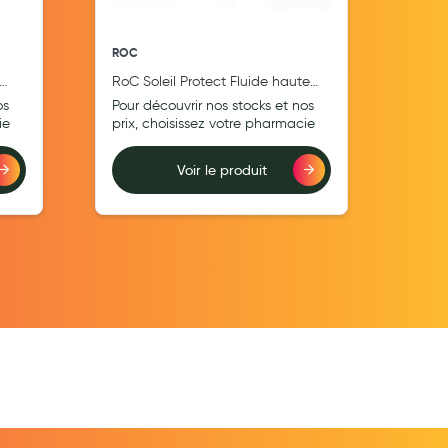
ROC
ROC
RoC Soleil Protect Fluide haute
RoC 
tolérance réconfortant Visage
Nett
os
Pour découvrir nos stocks et nos
Pour
SPF50+ 50ml
ie
prix, choisissez votre pharmacie
prix
Voir le produit
Ajouter au comparateur
Ajouter au comp