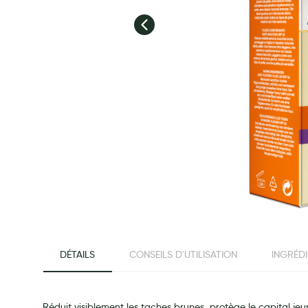
Préservatifs - Gels lubrifiants
Accessoires, coutellerie, brosserie
Bouillottes
Parfums et bougies d'ambiance
Beauté au naturel
Huiles
Mon bébé
Soins bébé
Couches
Laits infantiles
Biberons et tétines
beginning of the images gallery
Toilette du bébé
DÉTAILS
CONSEILS D'UTILISATION
INGRÉD
Accessoires bébé
Alimentation
Soins enfant
Réduit visiblement les taches brunes, protège le capital je