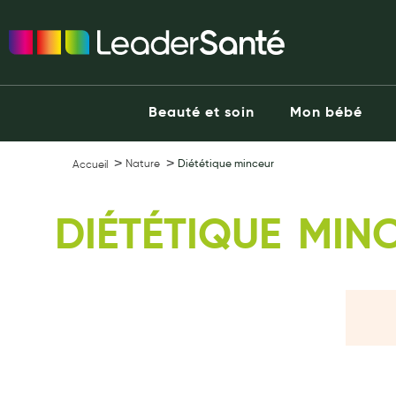
Ma Pharmacie LeaderSanté
Ouvrir l'application
Beauté et soin
Capillaires
Beauté et soin
Mon bébé
Visage
Corps
Nature
Diététique minceur
Accueil
Minceur
Hygiène intime
DIÉTÉTIQUE MIN
Soins mains et ongles
Soins des pieds
Dentifrices et bains de bouche
Brosses à dents et accessoires dentaires
Maquillage
Pour Homme
Crème solaire - Visage et corps