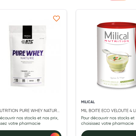
Ajouter à ma liste d’envie
Ajouter 
MILICAL
UTRITION PURE WHEY NATURE
MIL BOITE ECO VELOUTE 4 
RE DOYPACK 500G
écouvrir nos stocks et nos prix,
Pour découvrir nos stocks et 
issez votre pharmacie
choisissez votre pharmacie