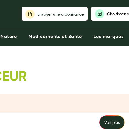
Choisissez 
Envoyer une ordonnance
Pour découvrir nos stocks et nos
Nature
Médicaments et Santé
Les marques
votre pharmaci
Choisir ma pharm
CEUR
Voir plus