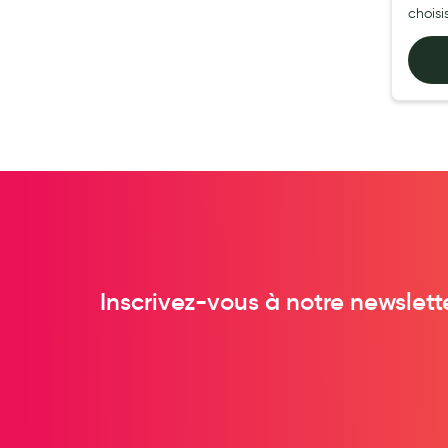
chois
Pansements
Hygiène nasale
Antibactériens
Nutrition clinique
Anti-poux
Solaire et moustique
Piqûres insectes
Appareils
Soins jambes lourdes
Contention veineuse
Inscrivez-vous à notre newslett
Contactologie
Accessoires pieds et semelles
Soins ORL
Douleurs articulaires et musculaires
Santé séniors