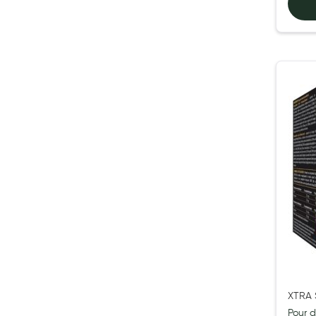
Soins maman
Tisanes allaitement et compléments alimentaires
Accessoires maternité
Gammes spécifiques tisanes allaitement et compléments mat
Nature
Aromathérapie
Diététique minceur
Phytothérapie
Régimes médicaux
Gemmothérapie
Confiserie
Voies respiratoires
Oligothérapie
Compléments alimentaires
XTRA 
Médicaments et Santé
Premiers soins
Pour d