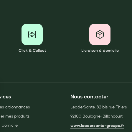
Click & Collect
Livraison à domicile
vices
Nous contacter
es ordonnances
LeaderSanté, 82 bis rue Thiers
r mes produits
92100 Boulogne-Billancourt
à domicile
www.leadersante-groupe.fr