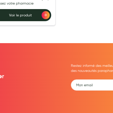
issez votre pharmacie
Voir le produit
Restez informé des meille
des nouveautés parapharma
er