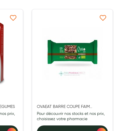
à ma liste d’envie
Ajouter à ma liste d’envie
LEGUMES
OVAEAT BARRE COUPE FAIM
CHOCOLAT CEREALES BIO 45G
nos prix,
Pour découvrir nos stocks et nos prix,
choisissez votre pharmacie