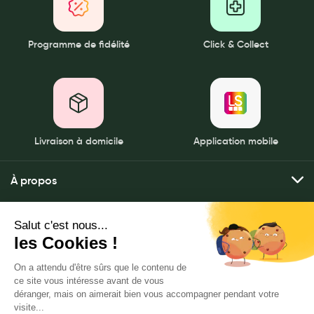
Programme de fidélité
Click & Collect
Livraison à domicile
Application mobile
À propos
Qui sommes-nous ?
Mes services
Nos pharmacies
Envoyer mes ordonnances
Mentions légales
Nous contacter
Commander mes produits
Politique de gestion des données personnelles
LeaderSanté, 82 bis rue Thiers
Livraison à domicile
CGU
92100 Boulogne-Billancourt
Click & rendez-vous