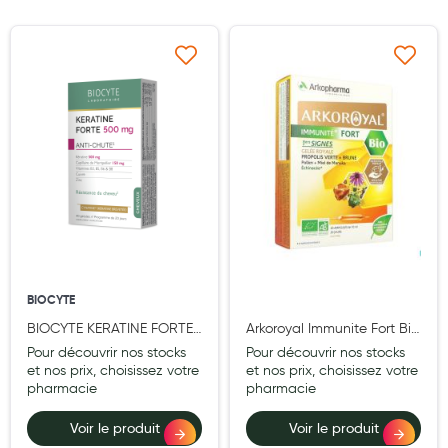
Maquillage
Pour Homme
Ajouter à ma liste d’envie
Ajouter à ma liste d’e
Crème solaire - Visage et corps
Préservatifs - Gels lubrifiants
Accessoires, coutellerie, brosserie
Bouillottes
Parfums et bougies d'ambiance
Beauté au naturel
BIOCYTE
Huiles
BIOCYTE KERATINE FORTE
Arkoroyal Immunite Fort Bio
ANTI-CHUTE 40 GELULES
1er Signes Ampoule 10ml
Pour découvrir nos stocks
Pour découvrir nos stocks
Mon bébé
20
et nos prix, choisissez votre
et nos prix, choisissez votre
pharmacie
pharmacie
Soins bébé
Voir le produit
Voir le produit
Couches