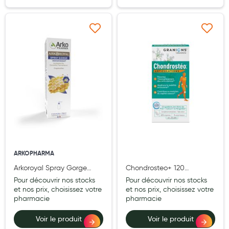
Douleurs articulaires et musculaires
Ajouter à ma liste d’envie
Ajouter à ma liste d’e
Santé séniors
Anti acariens, anti gale, anti tiques, insectifuges
Vétérinaire
Incontinence
Ronflement
Autotests
Protections auditives
ARKOPHARMA
Arkoroyal Spray Gorge
Chondrosteo+ 120
Lunettes
Propolis, Spray
comprimes
Pour découvrir nos stocks
Pour découvrir nos stocks
adoucissant 30 ml
et nos prix, choisissez votre
et nos prix, choisissez votre
Piluliers
pharmacie
pharmacie
Matériel medical
Voir le produit
Voir le produit