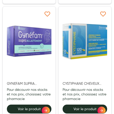
Aromathérapie
Diététique minceur
Ajouter à ma liste d’envie
Ajouter à ma liste d’e
Phytothérapie
Régimes médicaux
Gemmothérapie
Confiserie
Voies respiratoires
Oligothérapie
Compléments alimentaires
GYNEFAM SUPRA
CYSTIPHANE CHEVEUX
ALLAITEMENT CAPSULE 60
ONGLES COMPRIME 120
Pour découvrir nos stocks
Pour découvrir nos stocks
Médicaments et Santé
et nos prix, choisissez votre
et nos prix, choisissez votre
pharmacie
pharmacie
Premiers soins
Voir le produit
Voir le produit
Pansements