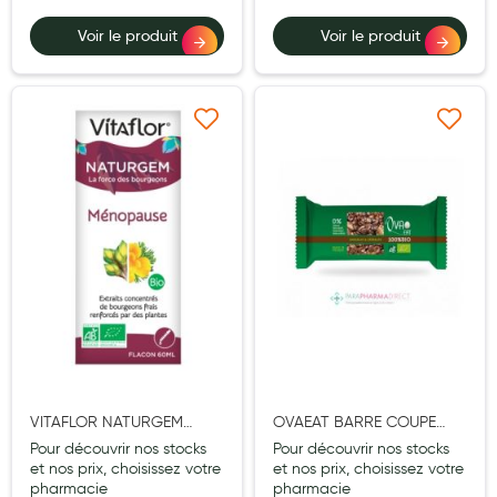
Voir le produit
Voir le produit
Douleurs articulaires et musculaires
Santé séniors
Anti acariens, anti gale, anti tiques, insectifuges
Ajouter à ma liste d’envie
Ajouter à ma liste d’e
Vétérinaire
Incontinence
Ronflement
Autotests
Protections auditives
Lunettes
Piluliers
VITAFLOR NATURGEM
OVAEAT BARRE COUPE
MENOPAUSE BIO 60ML
FAIM CHOCOLAT
Pour découvrir nos stocks
Pour découvrir nos stocks
Matériel medical
CEREALES BIO 45G
et nos prix, choisissez votre
et nos prix, choisissez votre
pharmacie
pharmacie