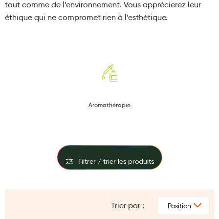
tout comme de l’environnement.
Vous apprécierez leur
Maquillage
éthique qui ne compromet rien à l’esthétique.
Pour Homme
Crème solaire - Visage et corps
Préservatifs - Gels lubrifiants
Accessoires, coutellerie, brosserie
Bouillottes
Aromathérapie
Parfums et bougies d'ambiance
Beauté au naturel
Huiles
Filtrer / trier les produits
Mon bébé
FILTRES
Soins bébé
Trier par :
PRIX
Couches