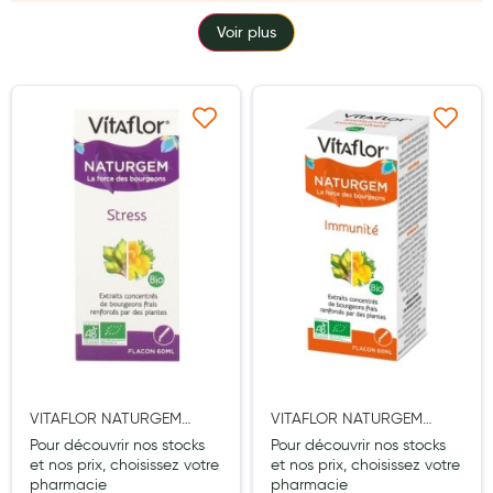
TYPE
Laits infantiles
Voir plus
Biberons et tétines
Toilette du bébé
Ajouter à ma liste d’envie
Ajouter à ma liste d’e
Accessoires bébé
Alimentation
Soins enfant
Soins maman
Tisanes allaitement et compléments alimentaires
Accessoires maternité
Gammes spécifiques tisanes allaitement et compléments
VITAFLOR NATURGEM
VITAFLOR NATURGEM
maternité
DUAL FORCE STRESS BIO
DUAL FORCE IMMUNITE
Pour découvrir nos stocks
Pour découvrir nos stocks
60ML
BIO 60ML
et nos prix, choisissez votre
et nos prix, choisissez votre
Nature
pharmacie
pharmacie