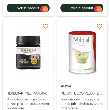
Hygiène nasale
Voir le produit
Voir le produit
Antibactériens
Nutrition clinique
Ajouter à ma liste d’envie
Ajouter à ma liste d’e
Anti-poux
Solaire et moustique
Piqûres insectes
Appareils
Soins jambes lourdes
Contention veineuse
MILICAL
Contactologie
HERBESAN MIEL MANUKA
MIL BOITE ECO VELOUTE 4
IAA15+ 250G
LEGUMES
Pour découvrir nos stocks
Pour découvrir nos stocks
Accessoires pieds et semelles
et nos prix, choisissez votre
et nos prix, choisissez votre
pharmacie
pharmacie
Soins ORL