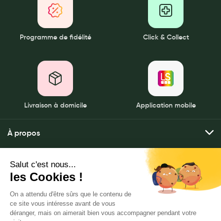
Programme de fidélité
Click & Collect
Livraison à domicile
Application mobile
À propos
Qui sommes-nous ?
Mes services
Nos pharmacies
Envoyer mes ordonnances
Mentions légales
Nous contacter
Commander mes produits
Politique de gestion des données personnelles
LeaderSanté, 82 bis rue Thiers
Livraison à domicile
CGU
92100 Boulogne-Billancourt