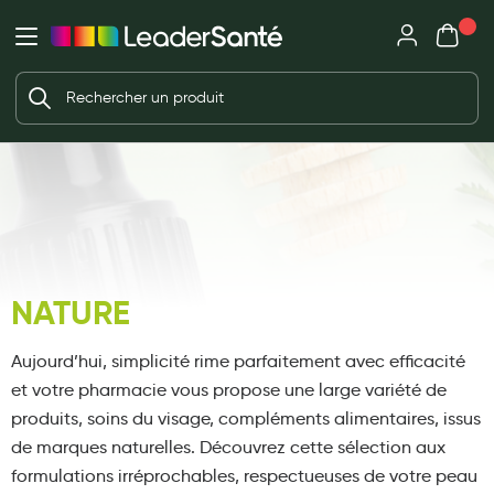
Mon panie
Ma Pharmacie LeaderSanté
Ouvrir
Ouvrir l'application
Beauté et soin
Déjà client ?
Votre panier est vide
Capillaires
Me connecter
Mot de passe oublié ?
Visage
Corps
Nouveau client ?
Minceur
Créer un compte
NATURE
Hygiène intime
Soins mains et ongles
Aujourd’hui, simplicité rime parfaitement avec efficacité
Soins des pieds
et votre pharmacie vous propose une large variété de
produits, soins du visage, compléments alimentaires, issus
Dentifrices et bains de bouche
de marques naturelles.
Découvrez cette sélection aux
Brosses à dents et accessoires dentaires
formulations irréprochables, respectueuses de votre peau