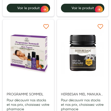
Aromathérapie
Voir le produit
Voir le produit
Diététique minceur
Phytothérapie
Ajouter à ma liste d’envie
Ajouter à ma liste d’e
Régimes médicaux
Gemmothérapie
Confiserie
Voies respiratoires
Oligothérapie
Compléments alimentaires
Médicaments et Santé
PROGRAMME SOMMEIL
HERBESAN MIEL MANUKA
Premiers soins
IAA18+ 250G
Pour découvrir nos stocks
Pour découvrir nos stocks
et nos prix, choisissez votre
et nos prix, choisissez votre
Pansements
pharmacie
pharmacie