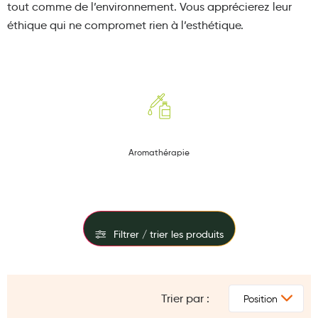
tout comme de l’environnement.
Vous apprécierez leur
Maquillage
éthique qui ne compromet rien à l’esthétique.
Pour Homme
Crème solaire - Visage et corps
Préservatifs - Gels lubrifiants
Accessoires, coutellerie, brosserie
Bouillottes
Aromathérapie
Parfums et bougies d'ambiance
Beauté au naturel
Huiles
Filtrer / trier les produits
Mon bébé
FILTRES
Soins bébé
Trier par :
PRIX
Couches