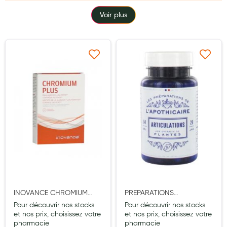
TYPE
Laits infantiles
Voir plus
Biberons et tétines
Toilette du bébé
Ajouter à ma liste d’envie
Ajouter à ma liste d’e
Accessoires bébé
Alimentation
Soins enfant
Soins maman
Tisanes allaitement et compléments alimentaires
Accessoires maternité
Gammes spécifiques tisanes allaitement et compléments
INOVANCE CHROMIUM
PREPARATIONS
maternité
PLUS GELULE 60
APOTHICAIRE
Pour découvrir nos stocks
Pour découvrir nos stocks
ARTICULATION GELULE 84
et nos prix, choisissez votre
et nos prix, choisissez votre
Nature
pharmacie
pharmacie