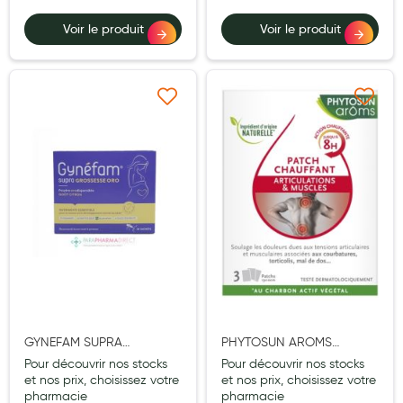
Voir le produit
Voir le produit
Ajouter à ma liste d’envie
Ajouter à ma liste d’e
GYNEFAM SUPRA
PHYTOSUN AROMS
GROSSESSE ORO SACHET
ARTICULATIONS MUSCLES
Pour découvrir nos stocks
Pour découvrir nos stocks
28
PATCH 3
et nos prix, choisissez votre
et nos prix, choisissez votre
pharmacie
pharmacie