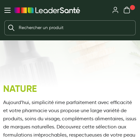
Mon panie
Ma Pharmacie LeaderSanté
Ouvrir
Ouvrir l'application
Beauté et soin
Déjà client ?
Votre panier est vide
Capillaires
Me connecter
Mot de passe oublié ?
Visage
Corps
Nouveau client ?
Minceur
Créer un compte
NATURE
Hygiène intime
Soins mains et ongles
Aujourd’hui, simplicité rime parfaitement avec efficacité
Soins des pieds
et votre pharmacie vous propose une large variété de
produits, soins du visage, compléments alimentaires, issus
Dentifrices et bains de bouche
de marques naturelles.
Découvrez cette sélection aux
Brosses à dents et accessoires dentaires
formulations irréprochables, respectueuses de votre peau