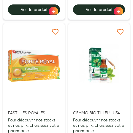
Hygiène nasale
Voir le produit
Voir le produit
Antibactériens
Nutrition clinique
Ajouter à ma liste d’envie
Ajouter à ma liste d’e
Anti-poux
Solaire et moustique
Piqûres insectes
Appareils
Soins jambes lourdes
Contention veineuse
Contactologie
PASTILLES ROYALES
GEMMO BIO TILLEUL U54
CITRON
BOURGEON 30ML
Pour découvrir nos stocks
Pour découvrir nos stocks
Accessoires pieds et semelles
et nos prix, choisissez votre
et nos prix, choisissez votre
pharmacie
pharmacie
Soins ORL