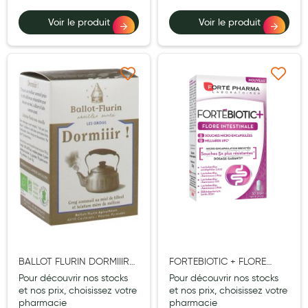
Voir le produit
Voir le produit
Douleurs articulaires et musculaires
Santé séniors
Anti acariens, anti gale, anti tiques, insectifuges
Ajouter à ma liste d’envie
Ajouter à ma liste d’e
Vétérinaire
Incontinence
Ronflement
Autotests
Protections auditives
Lunettes
Piluliers
BALLOT FLURIN DORMIIIR
FORTEBIOTIC + FLORE
GROG BIO 125G
INTESTINALE
Pour découvrir nos stocks
Pour découvrir nos stocks
Matériel medical
et nos prix, choisissez votre
et nos prix, choisissez votre
pharmacie
pharmacie