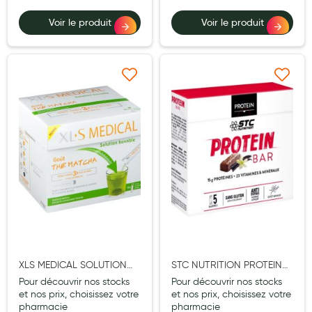
Cannes
Voir le produit
Voir le produit
Chaussures
Prothèses mammaires externes
Médication familiale
Ajouter à ma liste d’envie
Ajouter à ma liste d’e
Orthopédie
Les marques
My Privilege
Les promotions
XLS MEDICAL SOLUTION
STC NUTRITION PROTEIN
BUVABLE THE MATCHA
BAR BARRE VANILLE 45G
Pour découvrir nos stocks
Pour découvrir nos stocks
SACHET 90
X5
et nos prix, choisissez votre
et nos prix, choisissez votre
pharmacie
pharmacie