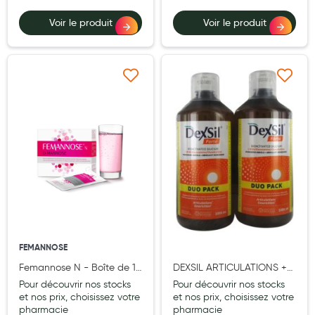
Aromathérapie
Voir le produit
Voir le produit
Diététique minceur
Phytothérapie
Ajouter à ma liste d’envie
Ajouter à ma liste d’e
Régimes médicaux
Gemmothérapie
Confiserie
Voies respiratoires
Oligothérapie
Compléments alimentaires
FEMANNOSE
Médicaments et Santé
Femannose N - Boîte de 14
DEXSIL ARTICULATIONS +
Premiers soins
sachets
MSN GLUCOSAM CHONDR
Pour découvrir nos stocks
Pour découvrir nos stocks
1L X2
et nos prix, choisissez votre
et nos prix, choisissez votre
Pansements
pharmacie
pharmacie