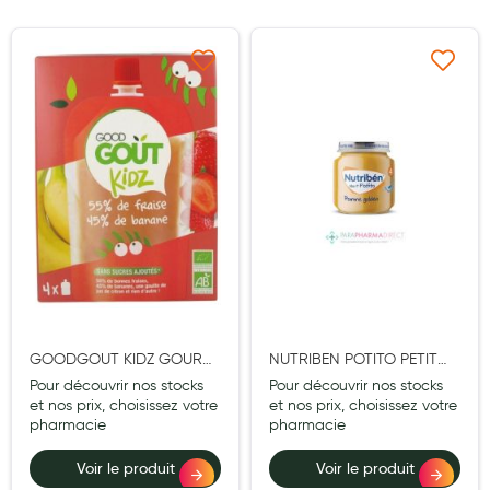
Maquillage
Pour Homme
Ajouter à ma liste d’envie
Ajouter à ma liste d’e
Crème solaire - Visage et corps
Préservatifs - Gels lubrifiants
Accessoires, coutellerie, brosserie
Bouillottes
Parfums et bougies d'ambiance
Beauté au naturel
Huiles
GOODGOUT KIDZ GOURDE
NUTRIBEN POTITO PETIT
FRAISE BANANE BIO 90G
POT POMME GOLDEN 120G
Pour découvrir nos stocks
Pour découvrir nos stocks
Mon bébé
X4
et nos prix, choisissez votre
et nos prix, choisissez votre
pharmacie
pharmacie
Soins bébé
Voir le produit
Voir le produit
Couches