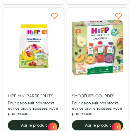
Laits infantiles
Biberons et tétines
Ajouter à ma liste d’envie
Ajouter à ma liste d’e
Toilette du bébé
Accessoires bébé
Alimentation
Soins enfant
Soins maman
Tisanes allaitement et compléments alimentaires
HIPP MINI BARRE FRUITS
SMOOTHIES GOURDES
Accessoires maternité
CEREALES BIO 100G
MULTIPACK 3 VARIETES BIO
Pour découvrir nos stocks
Pour découvrir nos stocks
Gammes spécifiques tisanes allaitement et compléments
8X120ML DES 12 MOIS
et nos prix, choisissez votre
et nos prix, choisissez votre
maternité
pharmacie
pharmacie
Nature
Voir le produit
Voir le produit