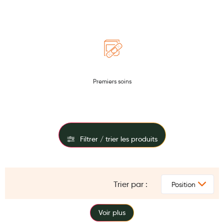
Maquillage
Pour Homme
Crème solaire - Visage et corps
Préservatifs - Gels lubrifiants
Premiers soins
Accessoires, coutellerie, brosserie
Bouillottes
Parfums et bougies d'ambiance
Filtrer / trier les produits
Beauté au naturel
Huiles
FILTRES
Mon bébé
Trier par :
PRIX
Soins bébé
TYPE
Voir plus
Couches