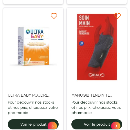
Cannes
Chaussures
Ajouter à ma liste d’envie
Ajouter à ma liste d’e
Prothèses mammaires externes
Médication familiale
Orthopédie
Les marques
My Privilege
Les promotions
ULTRA BABY POUDRE
MANUGIB TENDINITE
STICK 14
ORTHESE POIGNET POUCE
Pour découvrir nos stocks
Pour découvrir nos stocks
GAUCHE T3
et nos prix, choisissez votre
et nos prix, choisissez votre
pharmacie
pharmacie
Voir le produit
Voir le produit