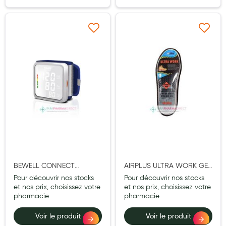
Ajouter à ma liste d’envie
Ajouter à ma liste d’e
BEWELL CONNECT
AIRPLUS ULTRA WORK GEL
MYTENSIO TENSIOM
HOMME SEMELLE X2
Pour découvrir nos stocks
Pour découvrir nos stocks
POIGNET CONNECTE
et nos prix, choisissez votre
et nos prix, choisissez votre
pharmacie
pharmacie
Voir le produit
Voir le produit