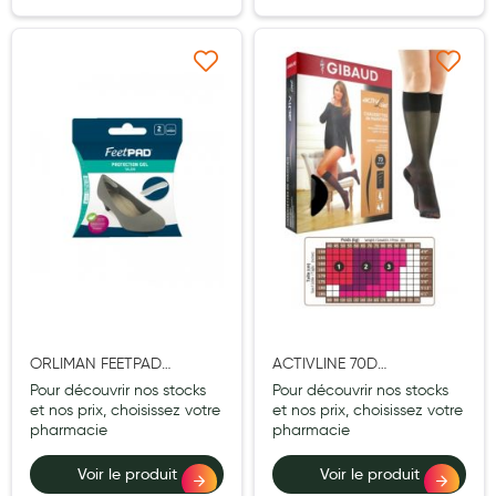
Hygiène nasale
Antibactériens
Ajouter à ma liste d’envie
Ajouter à ma liste d’e
Nutrition clinique
Anti-poux
Solaire et moustique
Piqûres insectes
Appareils
Soins jambes lourdes
ORLIMAN FEETPAD
ACTIVLINE 70D
Contention veineuse
PROTECTION GEL TALON
CHAUSSETTE NOIRE T2
Pour découvrir nos stocks
Pour découvrir nos stocks
Contactologie
TU X2
et nos prix, choisissez votre
et nos prix, choisissez votre
pharmacie
pharmacie
Accessoires pieds et semelles
Voir le produit
Voir le produit
Soins ORL