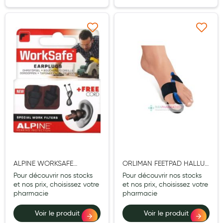
Douleurs articulaires et musculaires
Ajouter à ma liste d’envie
Ajouter à ma liste d’e
Santé séniors
Anti acariens, anti gale, anti tiques, insectifuges
Vétérinaire
Incontinence
Ronflement
Autotests
Protections auditives
ALPINE WORKSAFE
ORLIMAN FEETPAD HALLUX
Lunettes
BOUCHON OREILLE
VAGUS CORRECT NOCT
Pour découvrir nos stocks
Pour découvrir nos stocks
TRAVAIL X2 + CORDE
GAUCHE L
et nos prix, choisissez votre
et nos prix, choisissez votre
Piluliers
pharmacie
pharmacie
Matériel medical
Voir le produit
Voir le produit