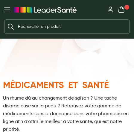
Mon panie
Ma Pharmacie LeaderSanté
Ouvrir
Ouvrir l'application
Beauté et soin
Déjà client ?
Votre panier est vide
Capillaires
Me connecter
Mot de passe oublié ?
Visage
Corps
Nouveau client ?
Minceur
Créer un compte
MÉDICAMENTS ET SANTÉ
Hygiène intime
Soins mains et ongles
Un rhume dû au changement de saison ?
Une tache
Soins des pieds
disgracieuse sur la peau ?
Retrouvez votre gamme de
médicaments sans ordonnance dans votre pharmacie en
Dentifrices et bains de bouche
ligne afin d'offrir le meilleur à votre santé, qui est notre
Brosses à dents et accessoires dentaires
priorité.