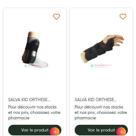
Laits infantiles
Biberons et tétines
Ajouter à ma liste d’envie
Ajouter à ma liste d’e
Toilette du bébé
Accessoires bébé
Alimentation
Soins enfant
Soins maman
Tisanes allaitement et compléments alimentaires
SALVA KID ORTHESE
SALVA KID ORTHESE
Accessoires maternité
STABILISATRICE CHEVILLE
POIGNET MAIN
Pour découvrir nos stocks
Pour découvrir nos stocks
Gammes spécifiques tisanes allaitement et compléments
ENFANT
AMBIDEXTRE ENFANT
et nos prix, choisissez votre
et nos prix, choisissez votre
maternité
pharmacie
pharmacie
Nature
Voir le produit
Voir le produit