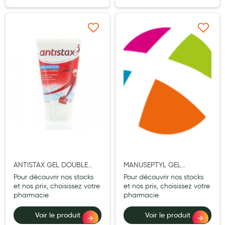
Aromathérapie
Diététique minceur
Ajouter à ma liste d’envie
Ajouter à ma liste d’e
Phytothérapie
Régimes médicaux
Gemmothérapie
Confiserie
Voies respiratoires
Oligothérapie
Compléments alimentaires
ANTISTAX GEL DOUBLE
MANUSEPTYL GEL
FRAICHEUR 125ML
HYDROALCOOLIQUE
Pour découvrir nos stocks
Pour découvrir nos stocks
Médicaments et Santé
300ML
et nos prix, choisissez votre
et nos prix, choisissez votre
pharmacie
pharmacie
Premiers soins
Voir le produit
Voir le produit
Pansements