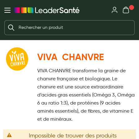
Mon panie
Ma Pharmacie LeaderSanté
Ouvrir
Ouvrir l'application
Beauté et soin
Déjà client ?
Votre panier est vide
Capillaires
Me connecter
Mot de passe oublié ?
Visage
VIVA CHANVRE
Corps
Nouveau client ?
VIVA CHANVRE transforme la graine de
Minceur
Créer un compte
chanvre française et biologique. Le
Hygiène intime
chanvre est une source extraordinaire
d’acides gras essentiels (Oméga 3, Oméga
Soins mains et ongles
6 au ratio 1:3), de protéines (9 acides
Soins des pieds
aminés essentiels), de fibres, de vitamine E
et de minéraux.
Dentifrices et bains de bouche
Brosses à dents et accessoires dentaires
Impossible de trouver des produits