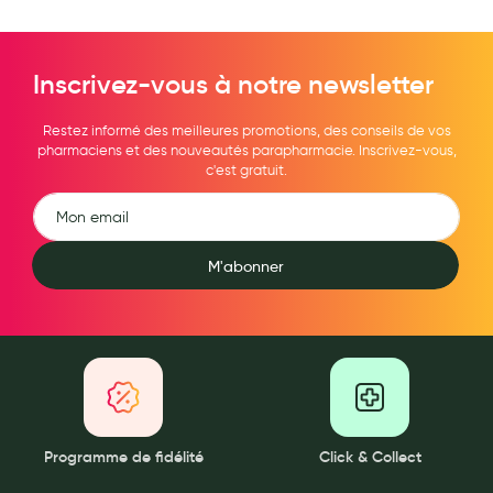
Maquillage
Pour Homme
Inscrivez-vous à notre newsletter
Crème solaire - Visage et corps
Restez informé des meilleures promotions, des conseils de vos
Préservatifs - Gels lubrifiants
pharmaciens et des nouveautés parapharmacie. Inscrivez-vous,
c'est gratuit.
Accessoires, coutellerie, brosserie
Bouillottes
M'abonner
Parfums et bougies d'ambiance
Beauté au naturel
Huiles
Mon bébé
Soins bébé
Programme de fidélité
Click & Collect
Couches