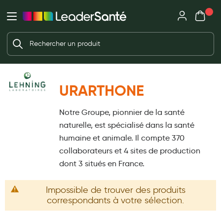
Mon panie
Ma Pharmacie LeaderSanté
Ouvrir
Ouvrir l'application
Beauté et soin
Déjà client ?
Votre panier est vide
Capillaires
Me connecter
Mot de passe oublié ?
Visage
URARTHONE
Corps
Nouveau client ?
Notre Groupe, pionnier de la santé
Minceur
Créer un compte
naturelle, est spécialisé dans la santé
Hygiène intime
humaine et animale. Il compte 370
collaborateurs et 4 sites de production
Soins mains et ongles
dont 3 situés en France.
Soins des pieds
Impossible de trouver des produits
Dentifrices et bains de bouche
correspondants à votre sélection.
Brosses à dents et accessoires dentaires