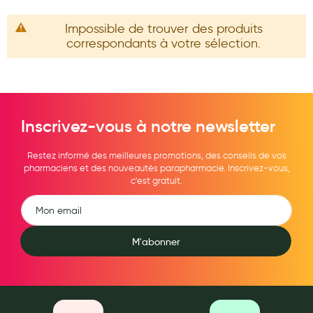
Maquillage
Impossible de trouver des produits
Pour Homme
correspondants à votre sélection.
Crème solaire - Visage et corps
Préservatifs - Gels lubrifiants
Accessoires, coutellerie, brosserie
Inscrivez-vous à notre newsletter
Bouillottes
Restez informé des meilleures promotions, des conseils de vos
pharmaciens et des nouveautés parapharmacie. Inscrivez-vous,
Parfums et bougies d'ambiance
c'est gratuit.
Beauté au naturel
Huiles
M'abonner
Mon bébé
Soins bébé
Couches