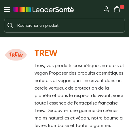
Mon panie
Ma Pharmacie LeaderSanté
Ouvrir
Ouvrir l'application
Beauté et soin
Déjà client ?
Votre panier est vide
Capillaires
Me connecter
Mot de passe oublié ?
Visage
TREW
Corps
Nouveau client ?
Trew, vos produits cosmétiques naturels et
Minceur
Créer un compte
vegan Proposer des produits cosmétiques
Hygiène intime
naturels et vegan qui s’inscrivent dans un
cercle vertueux de protection de la
Soins mains et ongles
planète et dans le respect du vivant, voici
Soins des pieds
toute l’essence de l’entreprise française
Trew. Découvrez une gamme de crèmes
Dentifrices et bains de bouche
mains naturelles et végan, notre baume à
Brosses à dents et accessoires dentaires
lèvres framboise et toute la gamme.