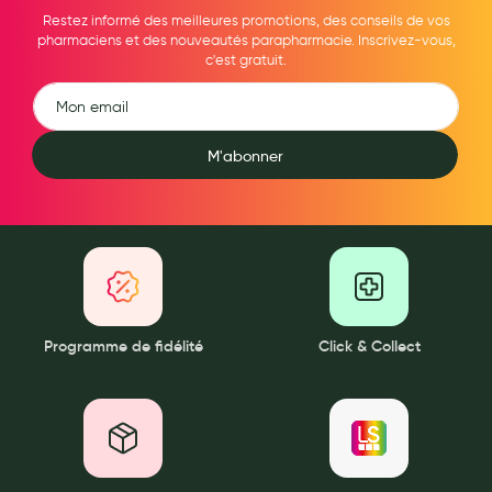
Maquillage
Restez informé des meilleures promotions, des conseils de vos
pharmaciens et des nouveautés parapharmacie. Inscrivez-vous,
Pour Homme
c'est gratuit.
Crème solaire - Visage et corps
Préservatifs - Gels lubrifiants
M'abonner
Accessoires, coutellerie, brosserie
Bouillottes
Parfums et bougies d'ambiance
Beauté au naturel
Programme de fidélité
Click & Collect
Huiles
Mon bébé
Soins bébé
Couches