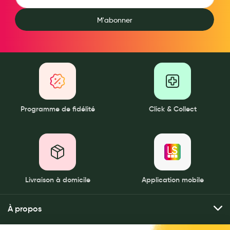
Laits infantiles
M'abonner
Biberons et tétines
Toilette du bébé
Accessoires bébé
Alimentation
Programme de fidélité
Click & Collect
Soins enfant
Soins maman
Tisanes allaitement et compléments alimentaires
Accessoires maternité
Livraison à domicile
Application mobile
Gammes spécifiques tisanes allaitement et compléments
maternité
À propos
Nature
Qui sommes-nous ?