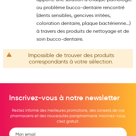
Maquillage
ou problème bucco-dentaire rencontré
(dents sensibles, gencives irritées,
Pour Homme
coloration dentaire, plaque bactérienne...)
Crème solaire - Visage et corps
à travers des produits de nettoyage et de
soin bucco-dentaire.
Préservatifs - Gels lubrifiants
Accessoires, coutellerie, brosserie
Impossible de trouver des produits
correspondants à votre sélection.
Bouillottes
Parfums et bougies d'ambiance
Beauté au naturel
Inscrivez-vous à notre newsletter
Huiles
Mon bébé
Restez informé des meilleures promotions, des conseils de vos
pharmaciens et des nouveautés parapharmacie. Inscrivez-vous,
Soins bébé
c'est gratuit.
Couches