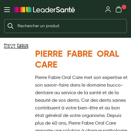
Mon panie
Ma Pharmacie LeaderSanté
Ouvrir
Ouvrir l'application
Beauté et soin
Déjà client ?
Votre panier est vide
Capillaires
Me connecter
Mot de passe oublié ?
Visage
PIERRE FABRE ORAL
Corps
CARE
Nouveau client ?
Minceur
Créer un compte
Pierre Fabre Oral Care met son expertise et
Hygiène intime
son savoir-faire dans le domaine bucco-
Soins mains et ongles
dentaire au service de la santé et de la
beauté de vos dents. Car des dents saines
Soins des pieds
contribuent à votre bien-être et au bon
Dentifrices et bains de bouche
état général de votre organisme. Depuis
plus de 40 ans, Pierre Fabre Oral Care
Brosses à dents et accessoires dentaires
apporte une solution à chaque pathologie