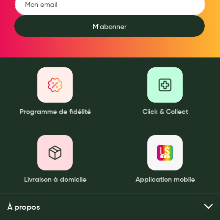
Laits infantiles
M'abonner
Biberons et tétines
Toilette du bébé
Accessoires bébé
Alimentation
Soins enfant
Programme de fidélité
Click & Collect
Soins maman
Tisanes allaitement et compléments alimentaires
Accessoires maternité
Livraison à domicile
Application mobile
Gammes spécifiques tisanes allaitement et compléments
maternité
À propos
Nature