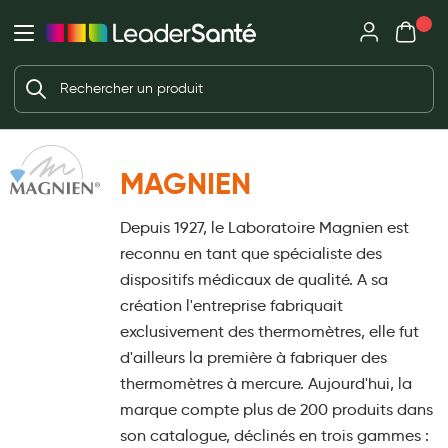
Mon panie
Ma Pharmacie LeaderSanté
Ouvrir
Ouvrir l'application
Beauté et soin
Déjà client ?
Votre panier est vide
Capillaires
Me connecter
Mot de passe oublié ?
Visage
MAGNIEN
Corps
Nouveau client ?
Depuis 1927, le Laboratoire Magnien est
Minceur
Créer un compte
reconnu en tant que spécialiste des
Hygiène intime
dispositifs médicaux de qualité. A sa
création l'entreprise fabriquait
Soins mains et ongles
exclusivement des thermomètres, elle fut
Soins des pieds
d'ailleurs la première à fabriquer des
thermomètres à mercure. Aujourd'hui, la
Dentifrices et bains de bouche
marque compte plus de 200 produits dans
Brosses à dents et accessoires dentaires
son catalogue, déclinés en trois gammes :