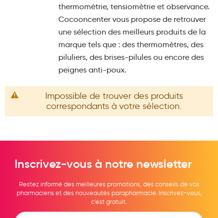
thermométrie, tensiomètrie et observance.
Maquillage
Cocooncenter vous propose de retrouver
Pour Homme
une sélection des meilleurs produits de la
marque tels que : des thermomètres, des
Crème solaire - Visage et corps
piluliers, des brises-pilules ou encore des
Préservatifs - Gels lubrifiants
peignes anti-poux.
Accessoires, coutellerie, brosserie
Impossible de trouver des produits
Bouillottes
correspondants à votre sélection.
Parfums et bougies d'ambiance
Beauté au naturel
Huiles
Inscrivez-vous à notre newsletter
Mon bébé
Restez informé des meilleures promotions, des conseils de vos
Soins bébé
pharmaciens et des nouveautés parapharmacie. Inscrivez-vous,
c'est gratuit.
Couches