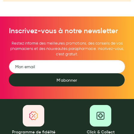
Maquillage
Pour Homme
Crème solaire - Visage et corps
Inscrivez-vous à notre newsletter
Préservatifs - Gels lubrifiants
Restez informé des meilleures promotions, des conseils de vos
pharmaciens et des nouveautés parapharmacie. Inscrivez-vous,
Accessoires, coutellerie, brosserie
c'est gratuit.
Bouillottes
Parfums et bougies d'ambiance
M'abonner
Beauté au naturel
Huiles
Mon bébé
Soins bébé
Couches
Programme de fidélité
Click & Collect