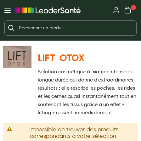
Mon panie
Ma Pharmacie LeaderSanté
Ouvrir
Ouvrir l'application
Beauté et soin
Déjà client ?
Votre panier est vide
Capillaires
Me connecter
Mot de passe oublié ?
Visage
LIFT OTOX
Corps
Nouveau client ?
Solution cosmétique à fixation intense et
Minceur
Créer un compte
longue durée qui donne d’extraordinaires
Hygiène intime
résultats : elle résorbe les poches, les rides
et les cernes quasi instantanément tout en
Soins mains et ongles
soutenant les tissus grâce à un effet «
Soins des pieds
lifting » ressenti immédiatement.
Dentifrices et bains de bouche
Impossible de trouver des produits
Brosses à dents et accessoires dentaires
correspondants à votre sélection.