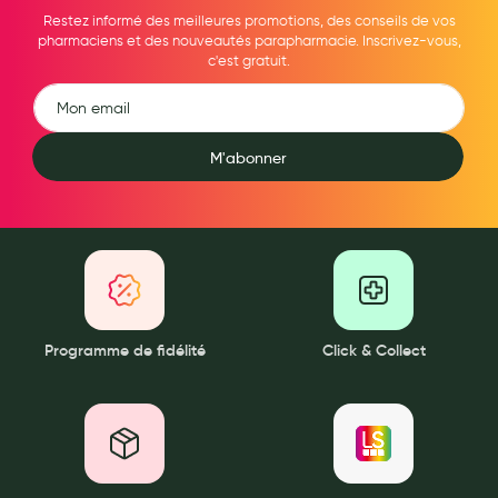
Maquillage
Restez informé des meilleures promotions, des conseils de vos
pharmaciens et des nouveautés parapharmacie. Inscrivez-vous,
Pour Homme
c'est gratuit.
Crème solaire - Visage et corps
Préservatifs - Gels lubrifiants
M'abonner
Accessoires, coutellerie, brosserie
Bouillottes
Parfums et bougies d'ambiance
Beauté au naturel
Programme de fidélité
Click & Collect
Huiles
Mon bébé
Soins bébé
Couches