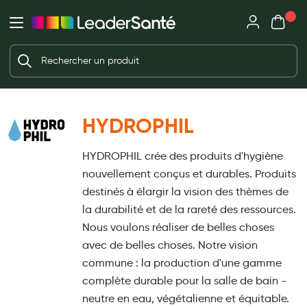
Mon panie
Ma Pharmacie LeaderSanté
Ouvrir
Ouvrir l'application
Beauté et soin
Déjà client ?
Votre panier est vide
Capillaires
Me connecter
Mot de passe oublié ?
Visage
HYDROPHIL
Corps
Nouveau client ?
HYDROPHIL crée des produits d'hygiène
Minceur
Créer un compte
nouvellement conçus et durables. Produits
Hygiène intime
destinés à élargir la vision des thèmes de
la durabilité et de la rareté des ressources.
Soins mains et ongles
Nous voulons réaliser de belles choses
Soins des pieds
avec de belles choses. Notre vision
commune : la production d'une gamme
Dentifrices et bains de bouche
complète durable pour la salle de bain -
Brosses à dents et accessoires dentaires
neutre en eau, végétalienne et équitable.