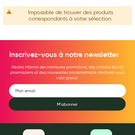
Maquillage
Impossible de trouver des produits
Pour Homme
correspondants à votre sélection.
Crème solaire - Visage et corps
Préservatifs - Gels lubrifiants
Accessoires, coutellerie, brosserie
Inscrivez-vous à notre newsletter
Bouillottes
Restez informé des meilleures promotions, des conseils de vos
pharmaciens et des nouveautés parapharmacie. Inscrivez-vous,
Parfums et bougies d'ambiance
c'est gratuit.
Beauté au naturel
Huiles
M'abonner
Mon bébé
Soins bébé
Couches