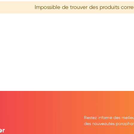
Impossible de trouver des produits corr
Restez informé des meille
des nouveautés parapharma
er