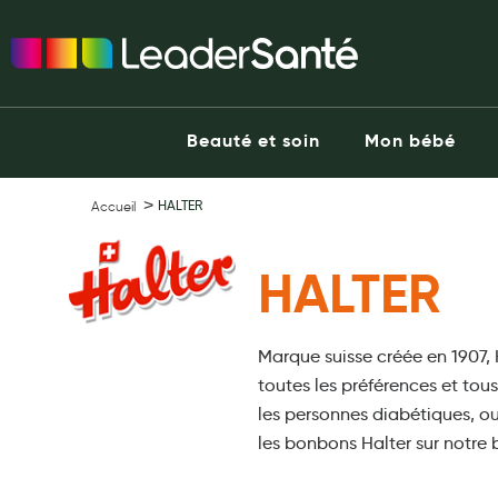
Ma Pharmacie LeaderSanté
Ouvrir l'application
Beauté et soin
Capillaires
Beauté et soin
Mon bébé
Visage
Corps
HALTER
Accueil
Minceur
Hygiène intime
HALTER
Soins mains et ongles
Soins des pieds
Dentifrices et bains de bouche
Marque suisse créée en 1907,
toutes les préférences et tou
Brosses à dents et accessoires dentaires
les personnes diabétiques, ou
Maquillage
les bonbons Halter sur notre
Pour Homme
Crème solaire - Visage et corps