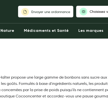
Choisissez 
Envoyer une ordonnance
Pour découvrir nos stocks et nos
Nature
Médicaments et Santé
Les marques
votre pharmaci
Choisir ma pharm
 Halter propose une large gamme de bonbons sans sucre aux sa
s les goûts. Formulés à base d'ingrédients naturels, les prod
 concernées par la prise de poids puisqu'ils ne contiennent p
 boutique Cocooncenter et accordez-vous une pause gourmand