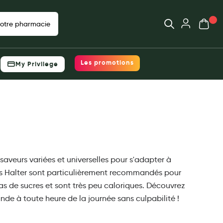
Ouvrir
Mon pani
votre pharmacie
Déjà client ?
 prix, choisissez
Votre panier est vide
Les promotions
My Privilege
e
Me connecter
Mot de passe oublié ?
acie
Nouveau client ?
Créer un compte
veurs variées et universelles pour s'adapter à
uits Halter sont particulièrement recommandés pour
as de sucres et sont très peu caloriques. Découvrez
e à toute heure de la journée sans culpabilité !