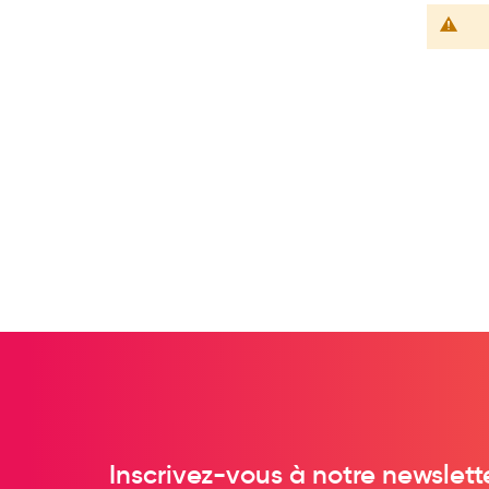
Préservatifs - Gels lubrifiants
Accessoires, coutellerie, brosserie
Bouillottes
Parfums et bougies d'ambiance
Beauté au naturel
Huiles
Mon bébé
Soins bébé
Couches
Laits infantiles
Biberons et tétines
Toilette du bébé
Accessoires bébé
Alimentation
Inscrivez-vous à notre newslett
Soins enfant