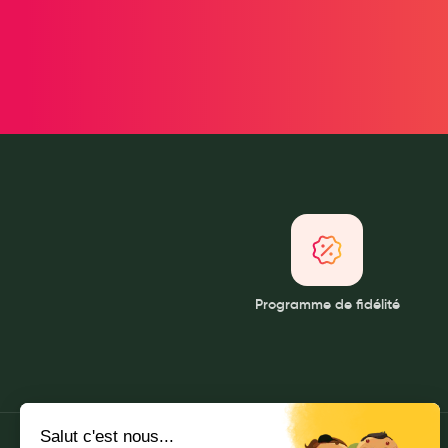
Soins maman
Tisanes allaitement et compléments alimentaires
Accessoires maternité
Gammes spécifiques tisanes allaitement et compléments mat
Nature
Aromathérapie
Diététique minceur
Phytothérapie
Régimes médicaux
Gemmothérapie
Confiserie
Programme de fidélité
Voies respiratoires
Oligothérapie
Compléments alimentaires
Médicaments et Santé
Premiers soins