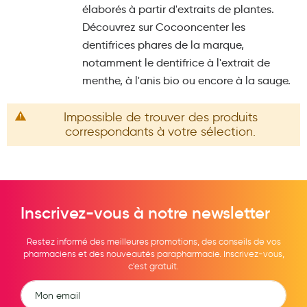
élaborés à partir d'extraits de plantes.
Maquillage
Découvrez sur Cocooncenter les
Pour Homme
dentifrices phares de la marque,
notamment le dentifrice à l'extrait de
Crème solaire - Visage et corps
menthe, à l'anis bio ou encore à la sauge.
Préservatifs - Gels lubrifiants
Accessoires, coutellerie, brosserie
Impossible de trouver des produits
correspondants à votre sélection.
Bouillottes
Parfums et bougies d'ambiance
Beauté au naturel
Inscrivez-vous à notre newsletter
Huiles
Restez informé des meilleures promotions, des conseils de vos
Mon bébé
pharmaciens et des nouveautés parapharmacie. Inscrivez-vous,
c'est gratuit.
Soins bébé
Couches