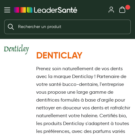
Mon panie
Ma Pharmacie LeaderSanté
Ouvrir
Ouvrir l'application
Beauté et soin
Déjà client ?
Votre panier est vide
Capillaires
Me connecter
Mot de passe oublié ?
Visage
DENTICLAY
Corps
Nouveau client ?
Prenez soin naturellement de vos dents
Minceur
Créer un compte
avec la marque Denticlay ! Partenaire de
Hygiène intime
votre santé bucco-dentaire, l'entreprise
vous propose une large gamme de
Soins mains et ongles
dentifrices formulés à base d'argile pour
Soins des pieds
nettoyer en douceur vos dents et rafraîchir
naturellement votre haleine. Certifiés bio,
Dentifrices et bains de bouche
les produits Denticlay s'adaptent à toutes
Brosses à dents et accessoires dentaires
les préférences, avec des parfums variés