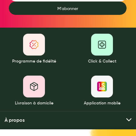
Laits infantiles
M'abonner
Biberons et tétines
Toilette du bébé
Accessoires bébé
Alimentation
Programme de fidélité
Click & Collect
Soins enfant
Soins maman
Tisanes allaitement et compléments alimentaires
Accessoires maternité
Livraison à domicile
Application mobile
Gammes spécifiques tisanes allaitement et compléments
maternité
À propos
Nature
Qui sommes-nous ?