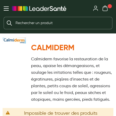
Mon panie
Ma Pharmacie LeaderSanté
Ouvrir
Ouvrir l'application
Beauté et soin
Déjà client ?
Votre panier est vide
Capillaires
Me connecter
Mot de passe oublié ?
Visage
CALMIDERM
Corps
Nouveau client ?
Calmiderm favorise la restauration de la
Minceur
Créer un compte
peau, apaise les démangeaisons, et
Hygiène intime
soulage les irritations telles que : rougeurs,
égratinures, piqûres d'insectes et de
Soins mains et ongles
plantes, petits coups de soleil, agressions
Soins des pieds
par le soleil ou le froid, peaux sèches et
atopiques, mains gercées, pieds fatigués.
Dentifrices et bains de bouche
Brosses à dents et accessoires dentaires
Impossible de trouver des produits