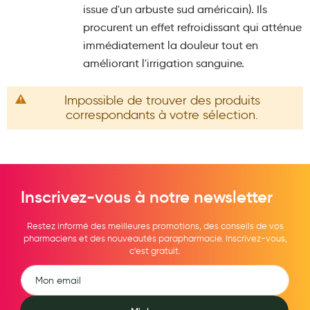
issue d'un arbuste sud américain). Ils
Maquillage
procurent un effet refroidissant qui atténue
Pour Homme
immédiatement la douleur tout en
améliorant l'irrigation sanguine.
Crème solaire - Visage et corps
Préservatifs - Gels lubrifiants
Impossible de trouver des produits
correspondants à votre sélection.
Accessoires, coutellerie, brosserie
Bouillottes
Parfums et bougies d'ambiance
Inscrivez-vous à notre newsletter
Beauté au naturel
Huiles
Restez informé des meilleures promotions, des conseils de vos
pharmaciens et des nouveautés parapharmacie. Inscrivez-vous,
Mon bébé
c'est gratuit.
Soins bébé
Couches