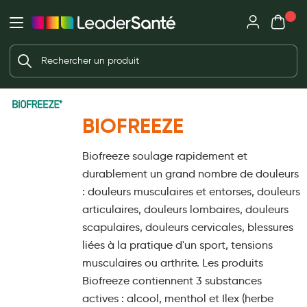
Mon panie
Ma Pharmacie LeaderSanté
Ouvrir
Ouvrir l'application
Beauté et soin
Déjà client ?
Votre panier est vide
Capillaires
Me connecter
Mot de passe oublié ?
Visage
BIOFREEZE
Corps
Nouveau client ?
Biofreeze soulage rapidement et
Minceur
Créer un compte
durablement un grand nombre de douleurs
Hygiène intime
: douleurs musculaires et entorses, douleurs
articulaires, douleurs lombaires, douleurs
Soins mains et ongles
scapulaires, douleurs cervicales, blessures
Soins des pieds
liées à la pratique d'un sport, tensions
musculaires ou arthrite. Les produits
Dentifrices et bains de bouche
Biofreeze contiennent 3 substances
Brosses à dents et accessoires dentaires
actives : alcool, menthol et Ilex (herbe