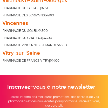
Villeneuve-Saint-Georges
PHARMACIE DE LA GARE|94190
PHARMACIE DES ECRIVAINS|94190
Vincennes
PHARMACIE DU SOLEIL|94300
PHARMACIE DU CHATEAU|94300
PHARMACIE VINCENNES ST MANDE|94300
Vitry-sur-Seine
PHARMACIE DE FRANCE VITRY|94400
Inscrivez-vous à notre newsletter
Restez informé des meilleures promotions, des conseils de vos
pharmaciens et des nouveautés parapharmacie. Inscrivez-vous,
c'est gratuit.