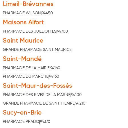
Limeil-Brévannes
Douleurs articulaires et musculaires
PHARMACIE WILSON|94450
Santé séniors
Maisons Alfort
PHARMACIE DES JUILLIOTTES|94700
Anti acariens, anti gale, anti tiques, insectifuges
Saint Maurice
Vétérinaire
GRANDE PHARMACIE SAINT MAURICE
Incontinence
Saint-Mandé
Ronflement
PHARMACIE DE LA MAIRIE|94160
Autotests
PHARMACIE DU MARCHE|94160
Saint-Maur-des-Fossés
Protections auditives
PHARMACIE DES RIVES DE LA MARNE|94100
Lunettes
GRANDE PHARMACIE DE SAINT HILAIRE|94210
Piluliers
Sucy-en-Brie
Matériel medical
PHARMACIE PRADO|94370