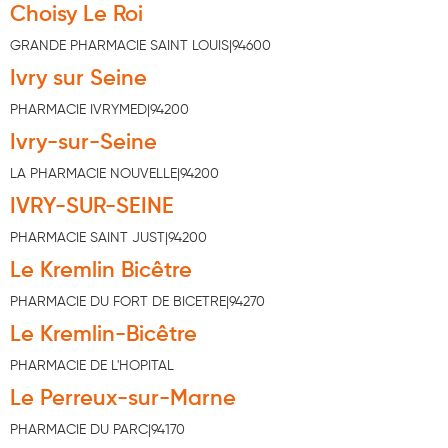
Choisy Le Roi
Hygiène nasale
GRANDE PHARMACIE SAINT LOUIS|94600
Antibactériens
Ivry sur Seine
Nutrition clinique
PHARMACIE IVRYMED|94200
Ivry-sur-Seine
Anti-poux
LA PHARMACIE NOUVELLE|94200
Solaire et moustique
IVRY-SUR-SEINE
Piqûres insectes
PHARMACIE SAINT JUST|94200
Appareils
Le Kremlin Bicêtre
Soins jambes lourdes
PHARMACIE DU FORT DE BICETRE|94270
Le Kremlin-Bicêtre
Contention veineuse
PHARMACIE DE L'HOPITAL
Contactologie
Le Perreux-sur-Marne
Accessoires pieds et semelles
PHARMACIE DU PARC|94170
Soins ORL