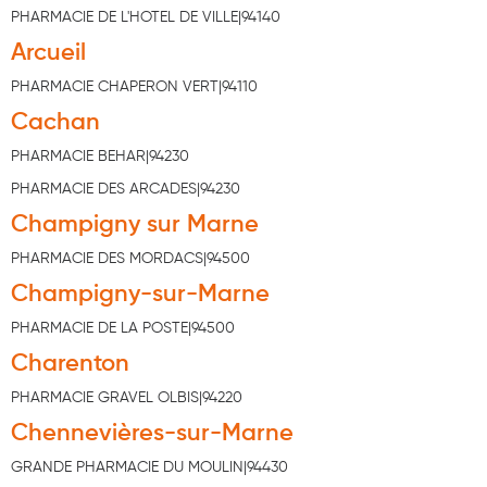
PHARMACIE DE L'HOTEL DE VILLE|94140
Aromathérapie
Arcueil
Diététique minceur
PHARMACIE CHAPERON VERT|94110
Phytothérapie
Cachan
Régimes médicaux
PHARMACIE BEHAR|94230
Gemmothérapie
PHARMACIE DES ARCADES|94230
Champigny sur Marne
Confiserie
PHARMACIE DES MORDACS|94500
Voies respiratoires
Champigny-sur-Marne
Oligothérapie
PHARMACIE DE LA POSTE|94500
Compléments alimentaires
Charenton
Médicaments et Santé
PHARMACIE GRAVEL OLBIS|94220
Chennevières-sur-Marne
Premiers soins
GRANDE PHARMACIE DU MOULIN|94430
Pansements