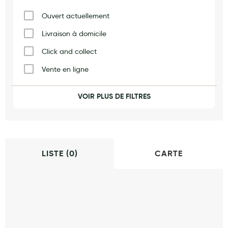
Maquillage
Ouvert actuellement
Pour Homme
Livraison à domicile
Crème solaire - Visage et corps
Click and collect
Préservatifs - Gels lubrifiants
Vente en ligne
Accessoires, coutellerie, brosserie
Vaccination
VOIR PLUS DE FILTRES
Bouillottes
Produits naturels
Orthopédie
Parfums et bougies d'ambiance
Beauté au naturel
LISTE (
0
)
CARTE
Huiles
Mon bébé
Soins bébé
Couches