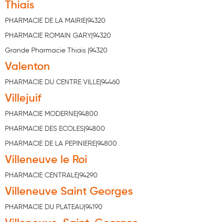
Cannes
Thiais
PHARMACIE DE LA MAIRIE|94320
Chaussures
PHARMACIE ROMAIN GARY|94320
Prothèses mammaires externes
Grande Pharmacie Thiais |94320
Médication familiale
Valenton
Orthopédie
PHARMACIE DU CENTRE VILLE|94460
Villejuif
Les marques
PHARMACIE MODERNE|94800
My Privilege
PHARMACIE DES ECOLES|94800
Les promotions
PHARMACIE DE LA PEPINIERE|94800
Villeneuve le Roi
PHARMACIE CENTRALE|94290
Villeneuve Saint Georges
PHARMACIE DU PLATEAU|94190