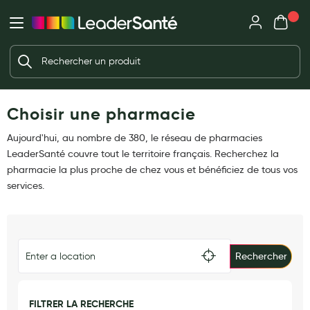
Mon panie
Ma Pharmacie LeaderSanté
Ouvrir
Ouvrir l'application
Beauté et soin
Déjà client ?
Votre panier est vide
Capillaires
Me connecter
Mot de passe oublié ?
Choisir une pharmacie
Visage
Corps
Aujourd'hui, au nombre de 380, le réseau de pharmacies
Nouveau client ?
LeaderSanté couvre tout le territoire français. Recherchez la
Minceur
Créer un compte
pharmacie la plus proche de chez vous et bénéficiez de tous vos
services.
Hygiène intime
Soins mains et ongles
Soins des pieds
Rechercher
Dentifrices et bains de bouche
Brosses à dents et accessoires dentaires
FILTRER LA RECHERCHE