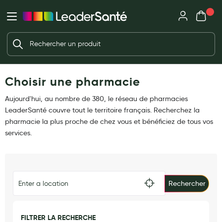
Mon panie
Ma Pharmacie LeaderSanté
Ouvrir
Ouvrir l'application
Beauté et soin
Déjà client ?
Votre panier est vide
Capillaires
Me connecter
Mot de passe oublié ?
Choisir une pharmacie
Visage
Corps
Aujourd'hui, au nombre de 380, le réseau de pharmacies
Nouveau client ?
LeaderSanté couvre tout le territoire français. Recherchez la
Minceur
Créer un compte
pharmacie la plus proche de chez vous et bénéficiez de tous vos
services.
Hygiène intime
Soins mains et ongles
Soins des pieds
Rechercher
Dentifrices et bains de bouche
Brosses à dents et accessoires dentaires
FILTRER LA RECHERCHE