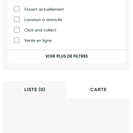
Maquillage
Ouvert actuellement
Pour Homme
Livraison à domicile
Crème solaire - Visage et corps
Click and collect
Préservatifs - Gels lubrifiants
Vente en ligne
Accessoires, coutellerie, brosserie
Vaccination
VOIR PLUS DE FILTRES
Bouillottes
Produits naturels
Orthopédie
Parfums et bougies d'ambiance
Beauté au naturel
LISTE (
0
)
CARTE
Huiles
Mon bébé
Soins bébé
Couches