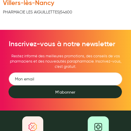
Villers-lès-Nancy
Hygiène nasale
PHARMACIE LES AIGUILLETTES|54600
Antibactériens
Nutrition clinique
Anti-poux
Inscrivez-vous à notre newsletter
Solaire et moustique
Restez informé des meilleures promotions, des conseils de vos
pharmaciens et des nouveautés parapharmacie. Inscrivez-vous,
Piqûres insectes
c'est gratuit.
Appareils
Soins jambes lourdes
M'abonner
Contention veineuse
Contactologie
Accessoires pieds et semelles
Soins ORL