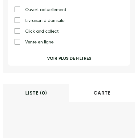
Maquillage
Ouvert actuellement
Pour Homme
Livraison à domicile
Crème solaire - Visage et corps
Click and collect
Préservatifs - Gels lubrifiants
Vente en ligne
Accessoires, coutellerie, brosserie
Vaccination
VOIR PLUS DE FILTRES
Bouillottes
Produits naturels
Orthopédie
Parfums et bougies d'ambiance
Beauté au naturel
LISTE (
0
)
CARTE
Huiles
Mon bébé
Soins bébé
Couches