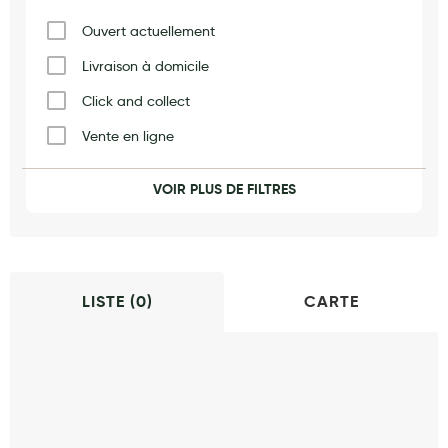
Maquillage
Ouvert actuellement
Pour Homme
Livraison à domicile
Crème solaire - Visage et corps
Click and collect
Préservatifs - Gels lubrifiants
Vente en ligne
Accessoires, coutellerie, brosserie
Vaccination
VOIR PLUS DE FILTRES
Bouillottes
Produits naturels
Orthopédie
Parfums et bougies d'ambiance
Beauté au naturel
LISTE (
0
)
CARTE
Huiles
Mon bébé
Soins bébé
Couches