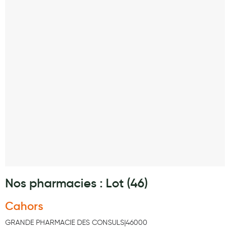
Laits infantiles
Biberons et tétines
Toilette du bébé
Accessoires bébé
Alimentation
Soins enfant
Soins maman
Tisanes allaitement et compléments alimentaires
Accessoires maternité
Nos pharmacies : Lot (46)
Gammes spécifiques tisanes allaitement et compléments
maternité
Cahors
Nature
GRANDE PHARMACIE DES CONSULS|46000