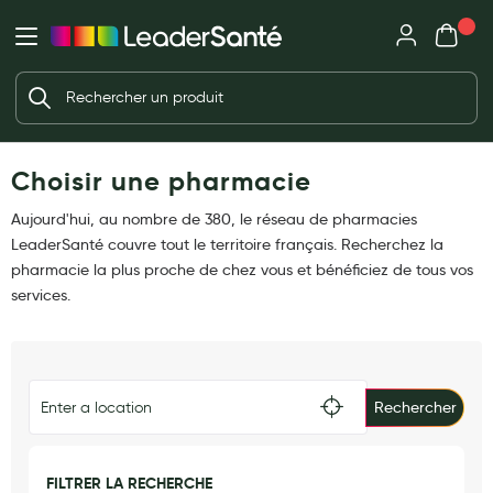
Mon panie
Ma Pharmacie LeaderSanté
Ouvrir
Ouvrir l'application
Beauté et soin
Déjà client ?
Votre panier est vide
Capillaires
Me connecter
Mot de passe oublié ?
Choisir une pharmacie
Visage
Corps
Aujourd'hui, au nombre de 380, le réseau de pharmacies
Nouveau client ?
LeaderSanté couvre tout le territoire français. Recherchez la
Minceur
Créer un compte
pharmacie la plus proche de chez vous et bénéficiez de tous vos
services.
Hygiène intime
Soins mains et ongles
Soins des pieds
Rechercher
Dentifrices et bains de bouche
Brosses à dents et accessoires dentaires
FILTRER LA RECHERCHE