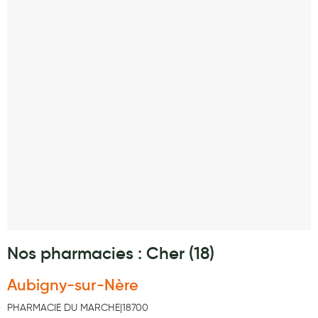
Laits infantiles
Biberons et tétines
Toilette du bébé
Accessoires bébé
Alimentation
Soins enfant
Soins maman
Tisanes allaitement et compléments alimentaires
Accessoires maternité
Nos pharmacies : Cher (18)
Gammes spécifiques tisanes allaitement et compléments
maternité
Aubigny-sur-Nère
Nature
PHARMACIE DU MARCHE|18700