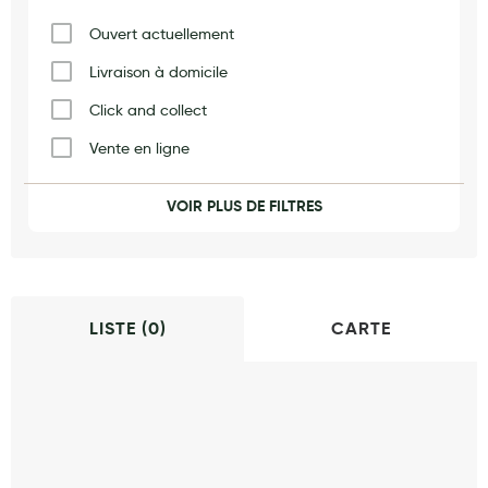
Maquillage
Ouvert actuellement
Pour Homme
Livraison à domicile
Crème solaire - Visage et corps
Click and collect
Préservatifs - Gels lubrifiants
Vente en ligne
Accessoires, coutellerie, brosserie
Vaccination
VOIR PLUS DE FILTRES
Bouillottes
Produits naturels
Orthopédie
Parfums et bougies d'ambiance
Beauté au naturel
LISTE (
0
)
CARTE
Huiles
Mon bébé
Soins bébé
Couches