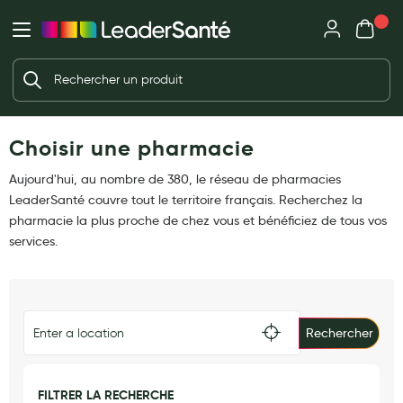
Mon panie
Ma Pharmacie LeaderSanté
Ouvrir
Ouvrir l'application
Beauté et soin
Déjà client ?
Votre panier est vide
Capillaires
Me connecter
Mot de passe oublié ?
Choisir une pharmacie
Visage
Corps
Aujourd'hui, au nombre de 380, le réseau de pharmacies
Nouveau client ?
LeaderSanté couvre tout le territoire français. Recherchez la
Minceur
Créer un compte
pharmacie la plus proche de chez vous et bénéficiez de tous vos
services.
Hygiène intime
Soins mains et ongles
Soins des pieds
Rechercher
Dentifrices et bains de bouche
Brosses à dents et accessoires dentaires
FILTRER LA RECHERCHE