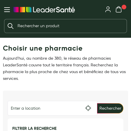
Mon panie
Ma Pharmacie LeaderSanté
Ouvrir
Ouvrir l'application
Beauté et soin
Déjà client ?
Votre panier est vide
Capillaires
Me connecter
Mot de passe oublié ?
Choisir une pharmacie
Visage
Corps
Aujourd'hui, au nombre de 380, le réseau de pharmacies
Nouveau client ?
LeaderSanté couvre tout le territoire français. Recherchez la
Minceur
Créer un compte
pharmacie la plus proche de chez vous et bénéficiez de tous vos
services.
Hygiène intime
Soins mains et ongles
Soins des pieds
Rechercher
Dentifrices et bains de bouche
Brosses à dents et accessoires dentaires
FILTRER LA RECHERCHE