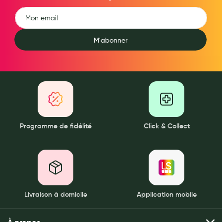
Douleurs articulaires et musculaires
Santé séniors
M'abonner
Anti acariens, anti gale, anti tiques, insectifuges
Vétérinaire
Incontinence
Ronflement
Programme de fidélité
Click & Collect
Autotests
Protections auditives
Lunettes
Piluliers
Livraison à domicile
Application mobile
Matériel medical