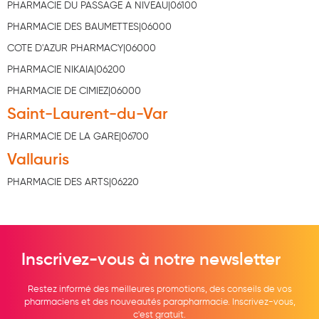
PHARMACIE DU PASSAGE A NIVEAU|06100
Hygiène nasale
PHARMACIE DES BAUMETTES|06000
Antibactériens
COTE D'AZUR PHARMACY|06000
PHARMACIE NIKAIA|06200
Nutrition clinique
PHARMACIE DE CIMIEZ|06000
Anti-poux
Saint-Laurent-du-Var
Solaire et moustique
PHARMACIE DE LA GARE|06700
Piqûres insectes
Vallauris
Appareils
PHARMACIE DES ARTS|06220
Soins jambes lourdes
Contention veineuse
Inscrivez-vous à notre newsletter
Contactologie
Accessoires pieds et semelles
Restez informé des meilleures promotions, des conseils de vos
pharmaciens et des nouveautés parapharmacie. Inscrivez-vous,
c'est gratuit.
Soins ORL