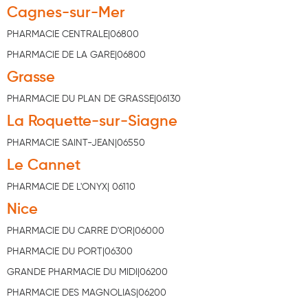
Cagnes-sur-Mer
Aromathérapie
PHARMACIE CENTRALE|06800
Diététique minceur
PHARMACIE DE LA GARE|06800
Phytothérapie
Grasse
Régimes médicaux
PHARMACIE DU PLAN DE GRASSE|06130
Gemmothérapie
La Roquette-sur-Siagne
Confiserie
PHARMACIE SAINT-JEAN|06550
Le Cannet
Voies respiratoires
PHARMACIE DE L'ONYX| 06110
Oligothérapie
Nice
Compléments alimentaires
PHARMACIE DU CARRE D'OR|06000
Médicaments et Santé
PHARMACIE DU PORT|06300
GRANDE PHARMACIE DU MIDI|06200
Premiers soins
PHARMACIE DES MAGNOLIAS|06200
Pansements