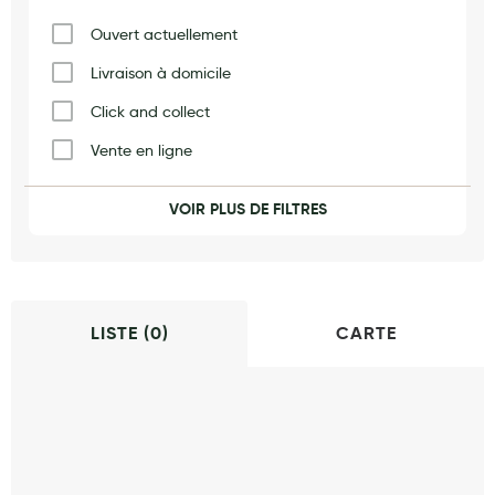
Maquillage
Ouvert actuellement
Pour Homme
Livraison à domicile
Crème solaire - Visage et corps
Click and collect
Préservatifs - Gels lubrifiants
Vente en ligne
Accessoires, coutellerie, brosserie
Vaccination
VOIR PLUS DE FILTRES
Bouillottes
Produits naturels
Orthopédie
Parfums et bougies d'ambiance
Beauté au naturel
LISTE (
0
)
CARTE
Huiles
Mon bébé
Soins bébé
Couches