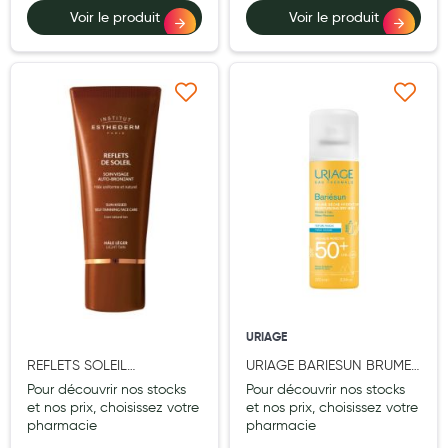
Voir le produit
Voir le produit
Hygiène nasale
Antibactériens
Nutrition clinique
Ajouter à ma liste d’envie
Ajouter à ma liste d’e
Anti-poux
Solaire et moustique
Piqûres insectes
Appareils
Soins jambes lourdes
Contention veineuse
URIAGE
REFLETS SOLEIL
URIAGE BARIESUN BRUME
Contactologie
AUTOBRONZANT CR VIS
SECHE SPF50+ 200ML
Pour découvrir nos stocks
Pour découvrir nos stocks
Accessoires pieds et semelles
HALE LEGER 50ML
et nos prix, choisissez votre
et nos prix, choisissez votre
pharmacie
pharmacie
Soins ORL