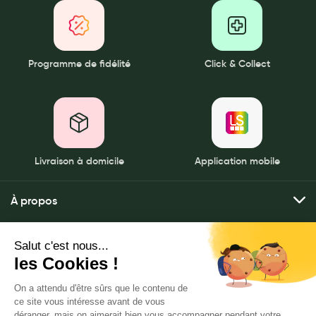
Programme de fidélité
Click & Collect
Livraison à domicile
Application mobile
À propos
Qui sommes-nous ?
Mes services
Nos pharmacies
Envoyer mes ordonnances
Mentions légales
Nous contacter
Commander mes produits
Politique de gestion des données personnelles
LeaderSanté, 82 bis rue Thiers
Livraison à domicile
CGU