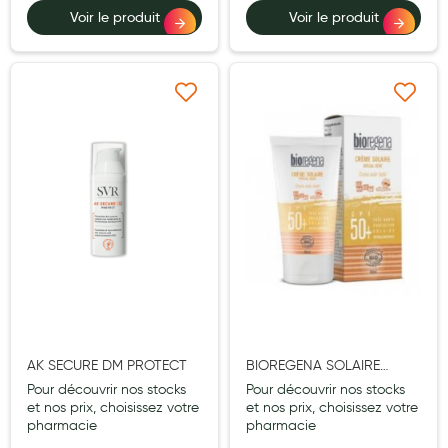
Voir le produit
Voir le produit
Douleurs articulaires et musculaires
Santé séniors
Ajouter à ma liste d’envie
Ajouter à ma liste d’e
Anti acariens, anti gale, anti tiques, insectifuges
Vétérinaire
Incontinence
Ronflement
Autotests
Protections auditives
Lunettes
AK SECURE DM PROTECT
BIOREGENA SOLAIRE
Piluliers
CREME BEBE SPF50+ BIO
Pour découvrir nos stocks
Pour découvrir nos stocks
40ML
et nos prix, choisissez votre
et nos prix, choisissez votre
Matériel medical
pharmacie
pharmacie