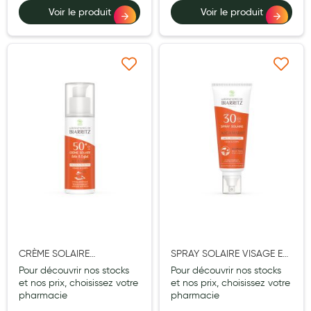
Cannes
Voir le produit
Voir le produit
Chaussures
Prothèses mammaires externes
Ajouter à ma liste d’envie
Ajouter à ma liste d’e
Médication familiale
Orthopédie
Les marques
My Privilege
Les promotions
CRÈME SOLAIRE
SPRAY SOLAIRE VISAGE ET
BÉBÉ/ENFANT SPF50+
CORPS SPF30 CERTIFIÉ BIO
Pour découvrir nos stocks
Pour découvrir nos stocks
CERTIFIÉE BIO - 50 ML
- 100 ML
et nos prix, choisissez votre
et nos prix, choisissez votre
pharmacie
pharmacie