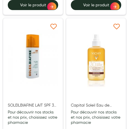
Aromathérapie
Voir le produit
Voir le produit
Diététique minceur
Phytothérapie
Ajouter à ma liste d’envie
Ajouter à ma liste d’e
Régimes médicaux
Gemmothérapie
Confiserie
Voies respiratoires
Oligothérapie
Compléments alimentaires
Médicaments et Santé
SOLEILBIAFINE LAIT SPF 30
Capital Soleil Eau de
SPRAY 200ML +AP SOL
protection solaire hâle
Pour découvrir nos stocks
Pour découvrir nos stocks
Premiers soins
50ML
sublimé SPF30 Spray
et nos prix, choisissez votre
et nos prix, choisissez votre
pharmacie
200ml
pharmacie
Pansements