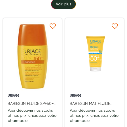
Voir plus
Maquillage
Pour Homme
Crème solaire - Visage et corps
Ajouter à ma liste d’envie
Ajouter à ma liste d’e
Préservatifs - Gels lubrifiants
Accessoires, coutellerie, brosserie
Bouillottes
Parfums et bougies d'ambiance
Beauté au naturel
Huiles
URIAGE
URIAGE
Mon bébé
BARIESUN FLUIDE SPF50+
BARIESUN MAT FLUIDE
30ML
SPF50+ T50ML
Pour découvrir nos stocks
Pour découvrir nos stocks
Soins bébé
et nos prix, choisissez votre
et nos prix, choisissez votre
pharmacie
pharmacie
Couches