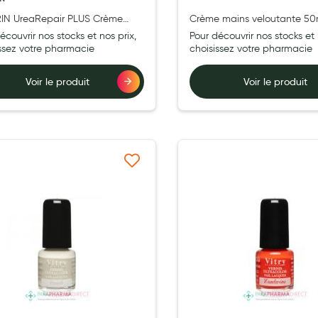
IN UreaRepair PLUS Crème
Crème mains veloutante 50
 5% d'Urée 75ml
écouvrir nos stocks et nos prix,
Pour découvrir nos stocks et 
issez votre pharmacie
choisissez votre pharmacie
Voir le produit
Voir le produit
Ajouter à ma liste d’envie
Ajouter 