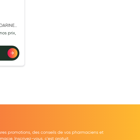
DARINE
nos prix,
ures promotions, des conseils de vos pharmaciens et
cie. Inscrivez-vous, c'est gratuit.