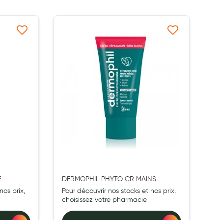
à ma liste d’envie
Ajouter à ma liste d’envie
E
DERMOPHIL PHYTO CR MAINS
REPARATION FORTE 75ML
nos prix,
Pour découvrir nos stocks et nos prix,
choisissez votre pharmacie