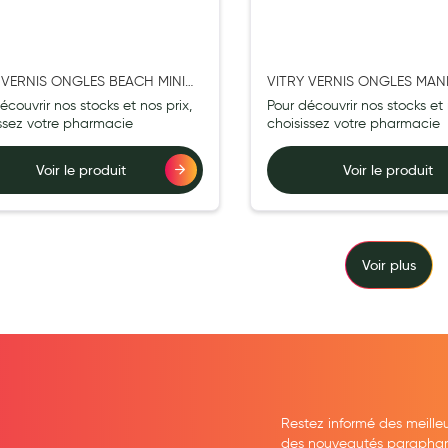
 VERNIS ONGLES BEACH MINI
VITRY VERNIS ONGLES MAN
MINI 4ML
écouvrir nos stocks et nos prix,
Pour découvrir nos stocks et 
issez votre pharmacie
choisissez votre pharmacie
Voir le produit
Voir le produit
Voir plus
Restez informé des meille
des nouveautés parapharma