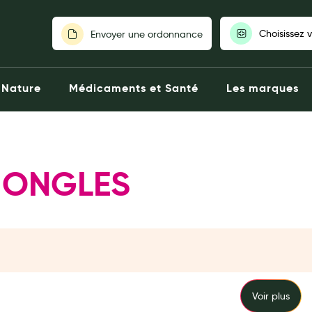
Choisissez 
Envoyer une ordonnance
Pour découvrir nos stocks et nos
Nature
Médicaments et Santé
Les marques
votre pharmaci
Choisir ma pharm
 ONGLES
Voir plus