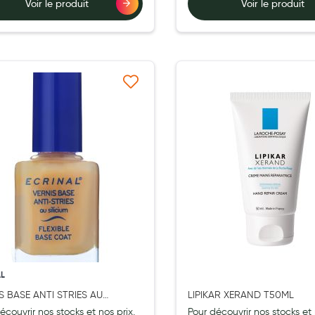
Voir le produit
Voir le produit
ernité
Ajouter à ma liste d’envie
Ajouter 
AL
S BASE ANTI STRIES AU
LIPIKAR XERAND T50ML
IUM 10ML
écouvrir nos stocks et nos prix,
Pour découvrir nos stocks et 