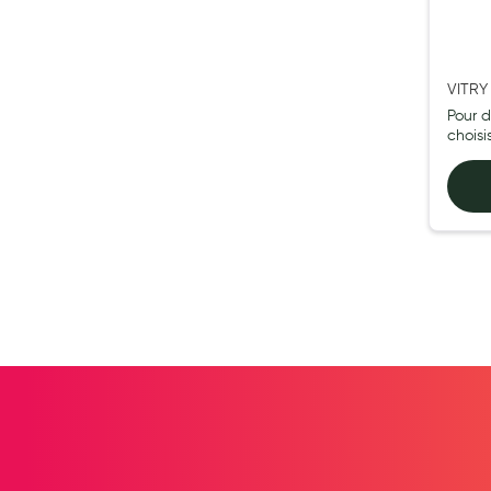
My Privilege
Les promotions
VITRY
4ML
Pour d
chois