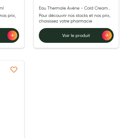
ml
Eau Thermale Avène - Cold Cream
Stick lèvres nourrissant 8 g
nos prix,
Pour découvrir nos stocks et nos prix,
choisissez votre pharmacie
Voir le produit
à ma liste d’envie