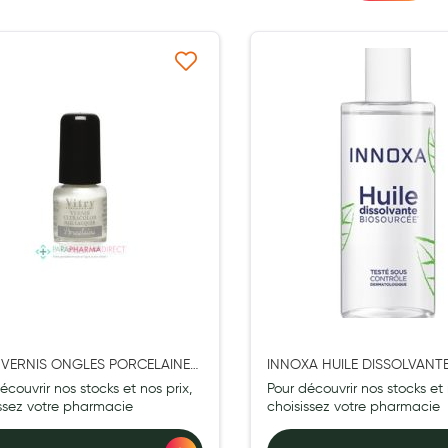
Ajouter à ma liste d’envie
Ajouter 
 VERNIS ONGLES PORCELAINE
INNOXA HUILE DISSOLVANT
4ML
BIOSOURCEE 100ML
écouvrir nos stocks et nos prix,
Pour découvrir nos stocks et 
issez votre pharmacie
choisissez votre pharmacie