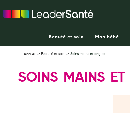
Ma Pharmacie LeaderSanté
Ouvrir l'application
Beauté et soin
Capillaires
Beauté et soin
Mon bébé
Visage
Corps
Beauté et soin
Soins mains et ongles
Accueil
Minceur
Hygiène intime
SOINS MAINS ET
Soins mains et ongles
Soins des pieds
Dentifrices et bains de bouche
Brosses à dents et accessoires dentaires
Maquillage
Pour Homme
Crème solaire - Visage et corps