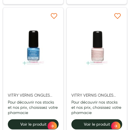
Douleurs articulaires et musculaires
Ajouter à ma liste d’envie
Ajouter à ma liste d’e
Santé séniors
Anti acariens, anti gale, anti tiques, insectifuges
Vétérinaire
Incontinence
Ronflement
Autotests
Protections auditives
VITRY VERNIS ONGLES
VITRY VERNIS ONGLES
Lunettes
BLEU JEANS MINI 4ML
ROSE DRAGEE MINI 4ML
Pour découvrir nos stocks
Pour découvrir nos stocks
et nos prix, choisissez votre
et nos prix, choisissez votre
Piluliers
pharmacie
pharmacie
Matériel medical
Voir le produit
Voir le produit