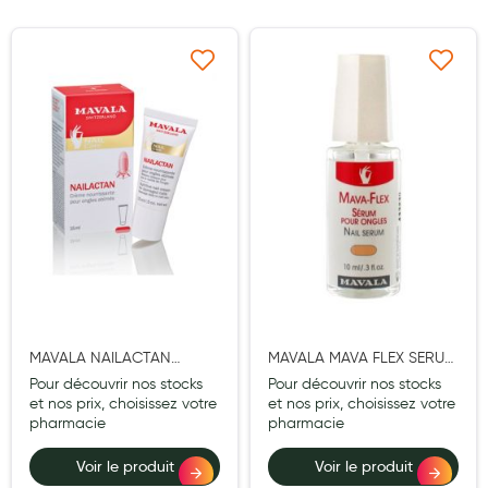
Maquillage
Pour Homme
Ajouter à ma liste d’envie
Ajouter à ma liste d’e
Crème solaire - Visage et corps
Préservatifs - Gels lubrifiants
Accessoires, coutellerie, brosserie
Bouillottes
Parfums et bougies d'ambiance
Beauté au naturel
Huiles
MAVALA NAILACTAN
MAVALA MAVA FLEX SERUM
CREME NOURRISSANTE
ONGLES 10ML
Pour découvrir nos stocks
Pour découvrir nos stocks
Mon bébé
ONGLES 15ML
et nos prix, choisissez votre
et nos prix, choisissez votre
pharmacie
pharmacie
Soins bébé
Voir le produit
Voir le produit
Couches