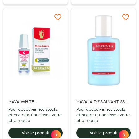
Aromathérapie
Diététique minceur
Ajouter à ma liste d’envie
Ajouter à ma liste d’e
Phytothérapie
Régimes médicaux
Gemmothérapie
Confiserie
Voies respiratoires
Oligothérapie
Compléments alimentaires
MAVA WHITE
MAVALA DISSOLVANT SS
BLANCHISSANT OPTIQUE
ACETONE BLEU FL PLAST
Pour découvrir nos stocks
Pour découvrir nos stocks
Médicaments et Santé
ONGLES 10ML
50ML
et nos prix, choisissez votre
et nos prix, choisissez votre
pharmacie
pharmacie
Premiers soins
Voir le produit
Voir le produit
Pansements