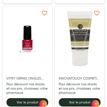
Cannes
Chaussures
Ajouter à ma liste d’envie
Ajouter à ma liste d’e
Prothèses mammaires externes
Médication familiale
Orthopédie
Les marques
My Privilege
Les promotions
VITRY VERNIS ONGLES
INNOVATOUCH COSMETIC
GRENADINE MINI 4ML
ESCARGOT CR MAINS
Pour découvrir nos stocks
Pour découvrir nos stocks
REPAR 50ML
et nos prix, choisissez votre
et nos prix, choisissez votre
pharmacie
pharmacie
Voir le produit
Voir le produit