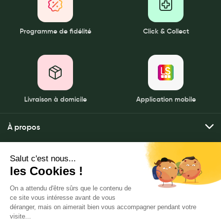
Programme de fidélité
Click & Collect
Livraison à domicile
Application mobile
À propos
Qui sommes-nous ?
Mes services
Nos pharmacies
Envoyer mes ordonnances
Mentions légales
Nous contacter
Commander mes produits
Politique de gestion des données personnelles
LeaderSanté, 82 bis rue Thiers
Livraison à domicile
CGU
92100 Boulogne-Billancourt
Click & rendez-vous