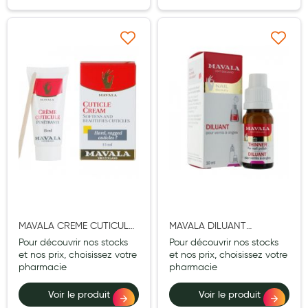
Laits infantiles
Biberons et tétines
Ajouter à ma liste d’envie
Ajouter à ma liste d’e
Toilette du bébé
Accessoires bébé
Alimentation
Soins enfant
Soins maman
Tisanes allaitement et compléments alimentaires
MAVALA CREME CUTICULES
MAVALA DILUANT
Accessoires maternité
15ML
FLUIDIFIANT VERNIS 10ML
Pour découvrir nos stocks
Pour découvrir nos stocks
Gammes spécifiques tisanes allaitement et compléments
et nos prix, choisissez votre
et nos prix, choisissez votre
maternité
pharmacie
pharmacie
Nature
Voir le produit
Voir le produit