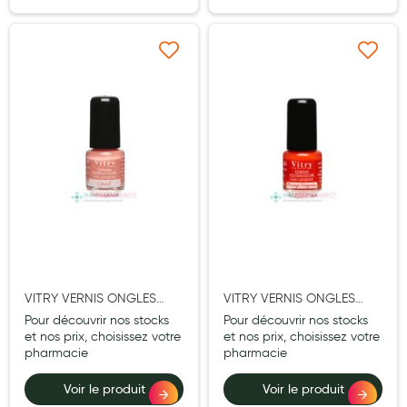
Hygiène nasale
Antibactériens
Ajouter à ma liste d’envie
Ajouter à ma liste d’e
Nutrition clinique
Anti-poux
Solaire et moustique
Piqûres insectes
Appareils
Soins jambes lourdes
VITRY VERNIS ONGLES
VITRY VERNIS ONGLES
Contention veineuse
CORAIL MINI 4ML
ORANGE SANGUINE MINI
Pour découvrir nos stocks
Pour découvrir nos stocks
Contactologie
4ML
et nos prix, choisissez votre
et nos prix, choisissez votre
pharmacie
pharmacie
Accessoires pieds et semelles
Voir le produit
Voir le produit
Soins ORL