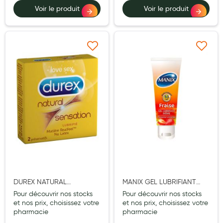
Aromathérapie
Voir le produit
Voir le produit
Diététique minceur
Phytothérapie
Ajouter à ma liste d’envie
Ajouter à ma liste d’e
Régimes médicaux
Gemmothérapie
Confiserie
Voies respiratoires
Oligothérapie
Compléments alimentaires
Médicaments et Santé
DUREX NATURAL
MANIX GEL LUBRIFIANT
SENSATION PRESERVATIF 2
FRAISE 80ML
Pour découvrir nos stocks
Pour découvrir nos stocks
Premiers soins
et nos prix, choisissez votre
et nos prix, choisissez votre
pharmacie
pharmacie
Pansements