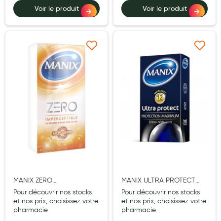
Voir le produit
Voir le produit
Hygiène nasale
Antibactériens
Nutrition clinique
Ajouter à ma liste d’envie
Ajouter à ma liste d’e
Anti-poux
Solaire et moustique
Piqûres insectes
Appareils
Soins jambes lourdes
Contention veineuse
MANIX ZERO
MANIX ULTRA PROTECT
Contactologie
IMPERCEPTIBLE EXCITANT
PRESERVATIF 14
Pour découvrir nos stocks
Pour découvrir nos stocks
Accessoires pieds et semelles
PRESERVATIF 12
et nos prix, choisissez votre
et nos prix, choisissez votre
pharmacie
pharmacie
Soins ORL