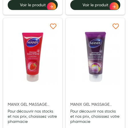
Voir le produit
Voir le produit
Douleurs articulaires et musculaires
Santé séniors
Ajouter à ma liste d’envie
Ajouter à ma liste d’e
Anti acariens, anti gale, anti tiques, insectifuges
Vétérinaire
Incontinence
Ronflement
Autotests
Protections auditives
Lunettes
MANIX GEL MASSAGE
MANIX GEL MASSAGE
Piluliers
GOURMAND FRAISE
STIMULANT 200ML
Pour découvrir nos stocks
Pour découvrir nos stocks
ONCTUEUSE 200ML
et nos prix, choisissez votre
et nos prix, choisissez votre
Matériel medical
pharmacie
pharmacie