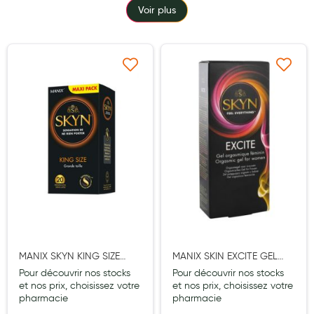
Voir plus
Maquillage
Pour Homme
Crème solaire - Visage et corps
Ajouter à ma liste d’envie
Ajouter à ma liste d’e
Préservatifs - Gels lubrifiants
Accessoires, coutellerie, brosserie
Bouillottes
Parfums et bougies d'ambiance
Beauté au naturel
Huiles
Mon bébé
MANIX SKYN KING SIZE
MANIX SKIN EXCITE GEL
PRESERVATIF 20
ORGASMIQUE 15ML
Pour découvrir nos stocks
Pour découvrir nos stocks
Soins bébé
et nos prix, choisissez votre
et nos prix, choisissez votre
pharmacie
pharmacie
Couches