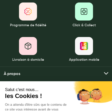
Programme de fidélité
Click & Collect
Livraison à domicile
Application mobile
À propos
Qui sommes-nous ?
Mes services
Nos pharmacies
Envoyer mes ordonnances
Mentions légales
Nous contacter
Commander mes produits
Politique de gestion des données personnelles
LeaderSanté, 82 bis rue Thiers
Livraison à domicile