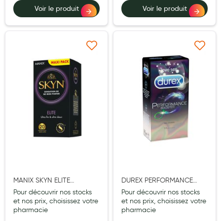
Voir le produit
Voir le produit
Laits infantiles
Biberons et tétines
Toilette du bébé
Ajouter à ma liste d’envie
Ajouter à ma liste d’e
Accessoires bébé
Alimentation
Soins enfant
Soins maman
Tisanes allaitement et compléments alimentaires
Accessoires maternité
MANIX SKYN ELITE
DUREX PERFORMANCE
Gammes spécifiques tisanes allaitement et compléments
maternité
PRESERVATIF 20
BOOSTER PRESERVATIF 10
Pour découvrir nos stocks
Pour découvrir nos stocks
et nos prix, choisissez votre
et nos prix, choisissez votre
Nature
pharmacie
pharmacie