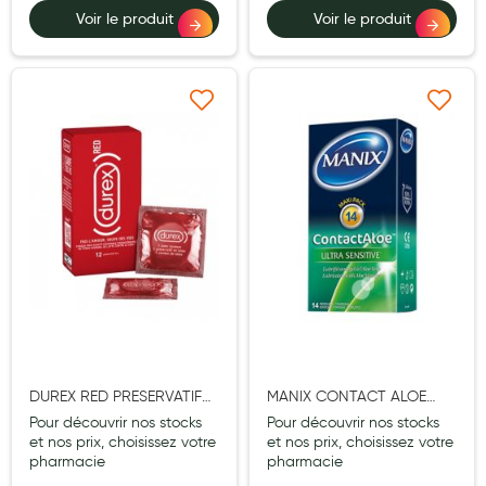
Cannes
Voir le produit
Voir le produit
Chaussures
Prothèses mammaires externes
Ajouter à ma liste d’envie
Ajouter à ma liste d’e
Médication familiale
Orthopédie
Les marques
My Privilege
Les promotions
DUREX RED PRESERVATIF
MANIX CONTACT ALOE
LUBRIFIE AV RESERVOIR 12
ULTRA SENSITIVE
Pour découvrir nos stocks
Pour découvrir nos stocks
PRESERVATIF 14
et nos prix, choisissez votre
et nos prix, choisissez votre
pharmacie
pharmacie