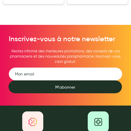
Douleurs articulaires et musculaires
Santé séniors
Anti acariens, anti gale, anti tiques, insectifuges
Inscrivez-vous à notre newsletter
Vétérinaire
Restez informé des meilleures promotions, des conseils de vos
Incontinence
pharmaciens et des nouveautés parapharmacie. Inscrivez-vous,
c'est gratuit.
Ronflement
Autotests
M'abonner
Protections auditives
Lunettes
Piluliers
Matériel medical