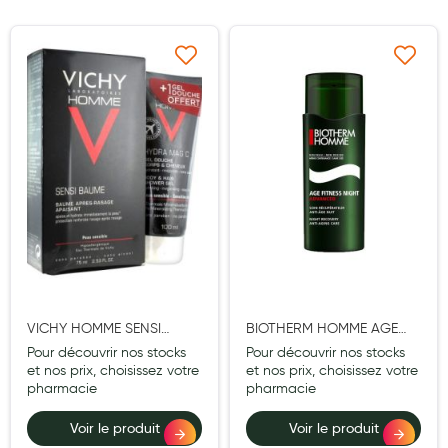
Maquillage
Pour Homme
Ajouter à ma liste d’envie
Ajouter à ma liste d’e
Crème solaire - Visage et corps
Préservatifs - Gels lubrifiants
Accessoires, coutellerie, brosserie
Bouillottes
Parfums et bougies d'ambiance
Beauté au naturel
Huiles
VICHY HOMME SENSI
BIOTHERM HOMME AGE
BAUME 75ML + HYDRA
FITNESS ADVANCED NUIT
Pour découvrir nos stocks
Pour découvrir nos stocks
Mon bébé
DOUCHE 100ML
50ML
et nos prix, choisissez votre
et nos prix, choisissez votre
pharmacie
pharmacie
Soins bébé
Voir le produit
Voir le produit
Couches