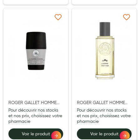
Hygiène nasale
Antibactériens
Ajouter à ma liste d’envie
Ajouter à ma liste d’e
Nutrition clinique
Anti-poux
Solaire et moustique
Piqûres insectes
Appareils
Soins jambes lourdes
ROGER GALLET HOMME
ROGER GALLET HOMME
Contention veineuse
CEDRE DEODORANT ROLL
EAU TOILETTE VETYVER
Pour découvrir nos stocks
Pour découvrir nos stocks
Contactologie
ON 50ML
VAP 100ML
et nos prix, choisissez votre
et nos prix, choisissez votre
pharmacie
pharmacie
Accessoires pieds et semelles
Voir le produit
Voir le produit
Soins ORL