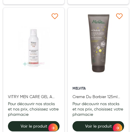
Laits infantiles
Biberons et tétines
Ajouter à ma liste d’envie
Ajouter à ma liste d’e
Toilette du bébé
Accessoires bébé
Alimentation
Soins enfant
Soins maman
Tisanes allaitement et compléments alimentaires
MELVITA
VITRY MEN CARE GEL A
Creme Du Barbier 125ml
Accessoires maternité
RASER 150ML
BIO
Pour découvrir nos stocks
Pour découvrir nos stocks
Gammes spécifiques tisanes allaitement et compléments
et nos prix, choisissez votre
et nos prix, choisissez votre
maternité
pharmacie
pharmacie
Nature
Voir le produit
Voir le produit