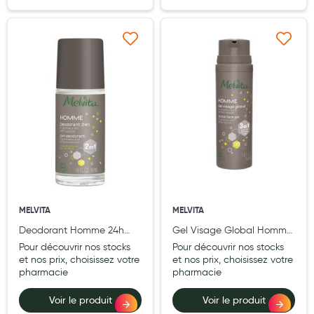
Aromathérapie
Diététique minceur
Ajouter à ma liste d’envie
Ajouter à ma liste d’e
Phytothérapie
Régimes médicaux
Gemmothérapie
Confiserie
Voies respiratoires
Oligothérapie
MELVITA
MELVITA
Compléments alimentaires
Deodorant Homme 24h
Gel Visage Global Homme
50ml BIO
50ml BIO
Pour découvrir nos stocks
Pour découvrir nos stocks
Médicaments et Santé
et nos prix, choisissez votre
et nos prix, choisissez votre
pharmacie
pharmacie
Premiers soins
Voir le produit
Voir le produit
Pansements