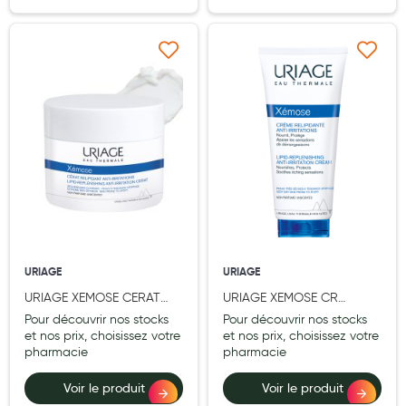
Hygiène nasale
Antibactériens
Ajouter à ma liste d’envie
Ajouter à ma liste d’e
Nutrition clinique
Anti-poux
Solaire et moustique
Piqûres insectes
Appareils
Soins jambes lourdes
URIAGE
URIAGE
URIAGE XEMOSE CERAT
URIAGE XEMOSE CR
Contention veineuse
RELIPID 200ML
RELIPID 200ML
Pour découvrir nos stocks
Pour découvrir nos stocks
Contactologie
et nos prix, choisissez votre
et nos prix, choisissez votre
pharmacie
pharmacie
Accessoires pieds et semelles
Voir le produit
Voir le produit
Soins ORL