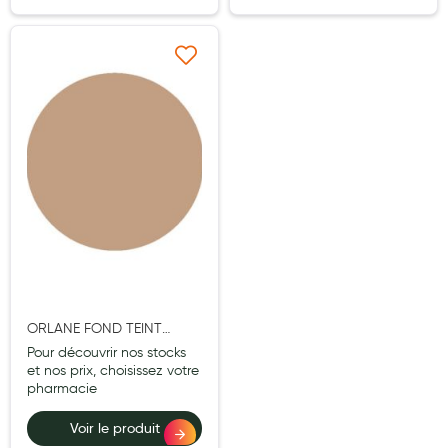
Cannes
Chaussures
Ajouter à ma liste d’envie
Prothèses mammaires externes
Médication familiale
Orthopédie
Les marques
My Privilege
Les promotions
ORLANE FOND TEINT
COMPACT ENSOLEILLE SPF
Pour découvrir nos stocks
50 N3 12G
et nos prix, choisissez votre
pharmacie
Voir le produit