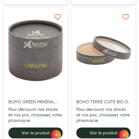
Laits infantiles
Biberons et tétines
Ajouter à ma liste d’envie
Ajouter à ma liste d’e
Toilette du bébé
Accessoires bébé
Alimentation
Soins enfant
Soins maman
Tisanes allaitement et compléments alimentaires
BOHO GREEN MINERAL
BOHO TERRE CUITE BIO 07
Accessoires maternité
BIO 01 BEIGE CLAIR 10G
TERRE CEVENNES 9G
Pour découvrir nos stocks
Pour découvrir nos stocks
Gammes spécifiques tisanes allaitement et compléments
et nos prix, choisissez votre
et nos prix, choisissez votre
maternité
pharmacie
pharmacie
Nature
Voir le produit
Voir le produit