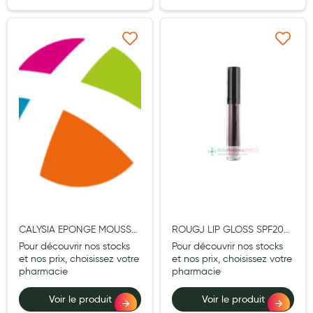
Aromathérapie
Diététique minceur
Ajouter à ma liste d’envie
Ajouter à ma liste d’e
Phytothérapie
Régimes médicaux
Gemmothérapie
Confiserie
Voies respiratoires
Oligothérapie
Compléments alimentaires
CALYSIA EPONGE MOUSSE
ROUGJ LIP GLOSS SPF20
PVA
01 PRUNE 6ML5
Pour découvrir nos stocks
Pour découvrir nos stocks
Médicaments et Santé
et nos prix, choisissez votre
et nos prix, choisissez votre
pharmacie
pharmacie
Premiers soins
Voir le produit
Voir le produit
Pansements