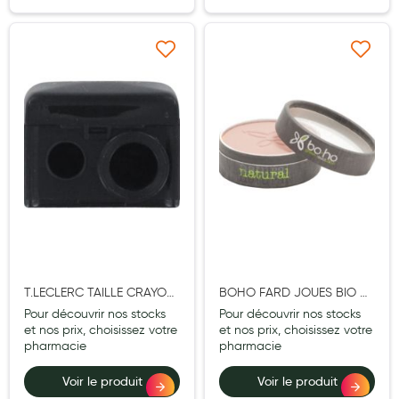
Douleurs articulaires et musculaires
Ajouter à ma liste d’envie
Ajouter à ma liste d’e
Santé séniors
Anti acariens, anti gale, anti tiques, insectifuges
Vétérinaire
Incontinence
Ronflement
Autotests
Protections auditives
T.LECLERC TAILLE CRAYON
BOHO FARD JOUES BIO 06
Lunettes
PROFESSIONNEL DOUBLE
LIE DE VIN 4G5
Pour découvrir nos stocks
Pour découvrir nos stocks
et nos prix, choisissez votre
et nos prix, choisissez votre
Piluliers
pharmacie
pharmacie
Matériel medical
Voir le produit
Voir le produit