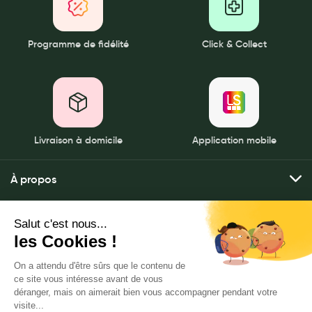
Programme de fidélité
Click & Collect
Livraison à domicile
Application mobile
À propos
Qui sommes-nous ?
Mes services
Nos pharmacies
Envoyer mes ordonnances
Mentions légales
Nous contacter
Commander mes produits
Politique de gestion des données personnelles
LeaderSanté, 82 bis rue Thiers
Livraison à domicile
CGU
92100 Boulogne-Billancourt
Click & rendez-vous