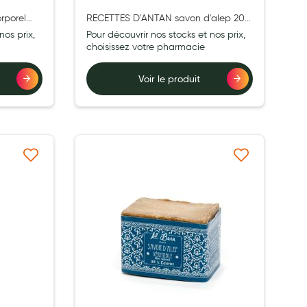
rporel
RECETTES D'ANTAN savon d'alep 20%
acon 400
- pain 200g
nos prix,
Pour découvrir nos stocks et nos prix,
choisissez votre pharmacie
Voir le produit
à ma liste d’envie
Ajouter à ma liste d’envie