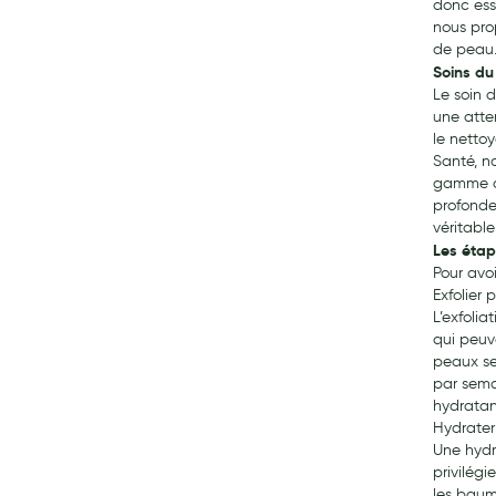
donc ess
nous pro
de peau
Soins du
Le soin 
une atte
le netto
Santé, n
gamme de
profonde
véritable
Les étap
Pour avoi
Exfolier 
L’exfolia
qui peuv
peaux se
par semai
hydratan
Hydrater
Une hydr
privilég
les baum