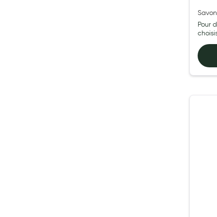
Anti acariens, anti gale, anti tiques, insectifuges
Savon
Pour d
Vétérinaire
chois
Incontinence
Ronflement
Autotests
Protections auditives
Lunettes
Piluliers
Matériel medical
Cannes
Chaussures
Prothèses mammaires externes
Médication familiale
Orthopédie
Les marques