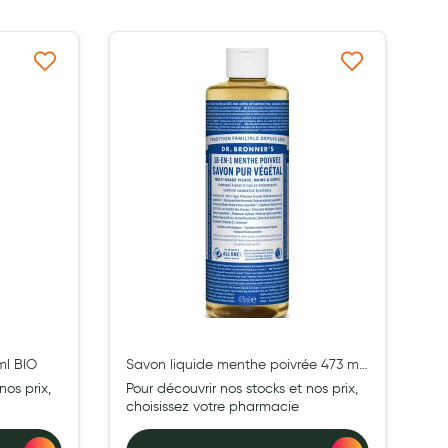
à ma liste d’envie
Ajouter à ma liste d’envie
ml BIO
Savon liquide menthe poivrée 473 ml
BIO
nos prix,
Pour découvrir nos stocks et nos prix,
choisissez votre pharmacie