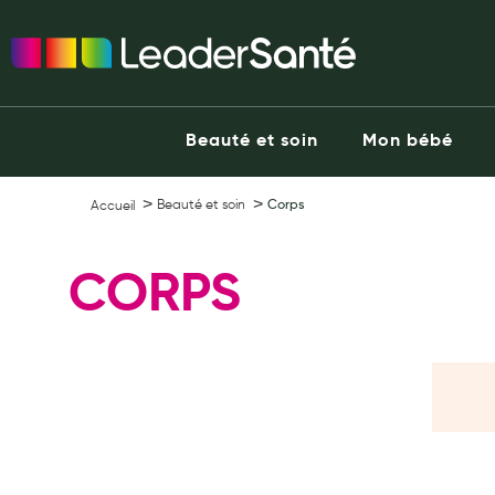
Ma Pharmacie LeaderSanté
Ouvrir l'application
Beauté et soin
Capillaires
Beauté et soin
Mon bébé
Visage
Corps
Beauté et soin
Corps
Accueil
Minceur
Hygiène intime
CORPS
Soins mains et ongles
Soins des pieds
Dentifrices et bains de bouche
Brosses à dents et accessoires dentaires
Maquillage
Pour Homme
Crème solaire - Visage et corps