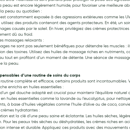
la peau est encore légèrement humide, pour favoriser une meilleure ab
 la peau au quotidien :
est constamment exposée à des agressions extérieures comme les UV, la
, utilisez des produits contenant des agents protecteurs. En été, un so
ges causés par le soleil. En hiver, privilégiez des crèmes protectrices 
ment dû au froid.
des massages relaxants :
ages ne sont pas seulement bénéfiques pour détendre les muscles : ils
ation des toxines. Utilisez des huiles de massage riches en nutriments, 
au tout en profitant d’un moment de détente. Une séance de massag
de la peau.
spensables d’une routine de soins du corps
routine complète et efficace, certains produits sont incontournables. V
he enrichis en huiles essentielles :
 d’un gel douche adapté est crucial pour maintenir l’équilibre naturel 
s en huiles essentielles comme la lavande ou l’eucalyptus, pour nettoy
ants, à base d’huiles végétales comme l’huile d’olive ou de coco, con
t crèmes hydratantes :
ation est la clé d’une peau saine et éclatante. Les huiles sèches, lég
n. Pour les peaux très sèches ou déshydratées, les crèmes riches en ac
ion intense et durable. Appliquez ces produits avec des mouvements circ