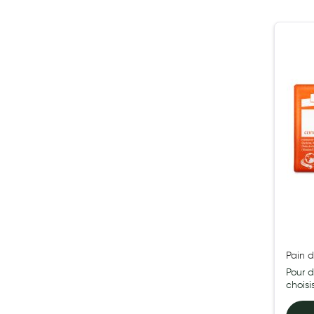
Préservatifs - Gels lubrifiants
Accessoires, coutellerie, brosserie
Bouillottes
Parfums et bougies d'ambiance
Beauté au naturel
Huiles
Mon bébé
Soins bébé
Couches
Laits infantiles
Biberons et tétines
Toilette du bébé
Pain 
Accessoires bébé
Pour d
Alimentation
chois
Soins enfant