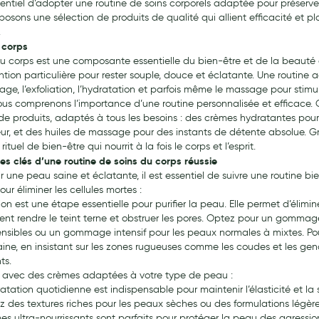
entiel d’adopter une routine de soins corporels adaptée pour préserve
posons une sélection de produits de qualité qui allient efficacité et p
.
 corps
du corps est une composante essentielle du bien-être et de la beauté a
ntion particulière pour rester souple, douce et éclatante. Une routi
yage, l’exfoliation, l’hydratation et parfois même le massage pour stimu
ous comprenons l’importance d’une routine personnalisée et efficace. 
 produits, adaptés à tous les besoins : des crèmes hydratantes pou
ur, et des huiles de massage pour des instants de détente absolue. Grâ
 rituel de bien-être qui nourrit à la fois le corps et l’esprit.
es clés d’une routine de soins du corps réussie
r une peau saine et éclatante, il est essentiel de suivre une routine bi
pour éliminer les cellules mortes :
tion est une étape essentielle pour purifier la peau. Elle permet d’élim
ent rendre le teint terne et obstruer les pores. Optez pour un gommag
nsibles ou un gommage intensif pour les peaux normales à mixtes. Pour 
ne, en insistant sur les zones rugueuses comme les coudes et les genoux
ts.
 avec des crèmes adaptées à votre type de peau :
atation quotidienne est indispensable pour maintenir l’élasticité et la
iez des textures riches pour les peaux sèches ou des formulations légèr
es ultra-nourrissants sont parfaits pour protéger la peau des agressio