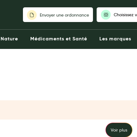
Choisissez 
Envoyer une ordonnance
Pour découvrir nos stocks et nos
Nature
Médicaments et Santé
Les marques
votre pharmaci
Choisir ma pharm
Voir plus