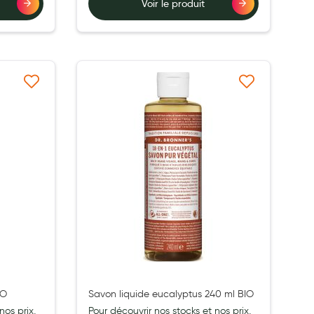
Voir le produit
à ma liste d’envie
Ajouter à ma liste d’envie
IO
Savon liquide eucalyptus 240 ml BIO
nos prix,
Pour découvrir nos stocks et nos prix,