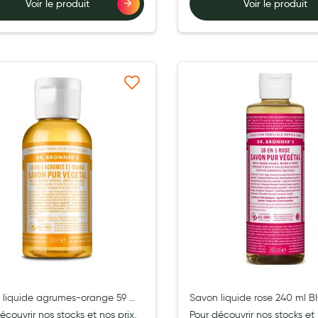
Voir le produit
Voir le produit
ernité
Ajouter à ma liste d’envie
Ajouter 
 liquide agrumes-orange 59 ml
Savon liquide rose 240 ml B
écouvrir nos stocks et nos prix,
Pour découvrir nos stocks et 