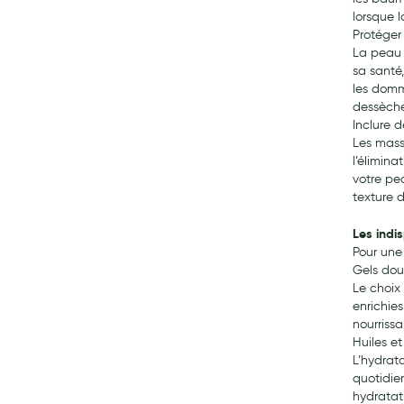
lorsque 
Protéger
La peau 
sa santé
les domma
dessèche
Inclure 
Les mass
l’élimin
votre pe
texture 
Les indi
Pour une 
Gels douc
Le choix
enrichie
nourriss
Huiles e
L’hydrat
quotidie
hydratat