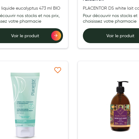
 liquide eucalyptus 473 ml BIO
PLACENTOR DS white lait co
aux actifs éclaircissants fl
écouvrir nos stocks et nos prix,
Pour découvrir nos stocks et 
ml
issez votre pharmacie
choisissez votre pharmacie
Voir le produit
Voir le produit
Ajouter à ma liste d’envie
Ajouter 