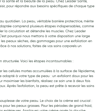
r la santé et la beauté de la peau. Chez Leader Santé,
laisir, pour répondre aux besoins spécifiques de chaque type
u quotidien. La peau, véritable barrière protectrice, mérite
ne adaptée comprend plusieurs étapes indispensables, comme
ler la circulation et détendre les muscles. Chez Leader
C’est pourquoi nous mettons à votre disposition une large
r les peaux sèches, des gommages pour une exfoliation en
ce à nos solutions, faites de vos soins corporels un
en structurée. Voici les étapes incontournables :
iner les cellules mortes accumulées à la surface de l’épiderme,
e adapté à votre type de peau : un exfoliant doux pour les
maximiser les bienfaits, réalisez ce soin une à deux fois
. Après l’exfoliation, la peau est prête à recevoir les soins
 souplesse de votre peau. Le choix de la crème est crucial :
es pour les peaux grasses. Pour les périodes de grand froid,
ns extérieures. Appliquez votre crème après la douche,