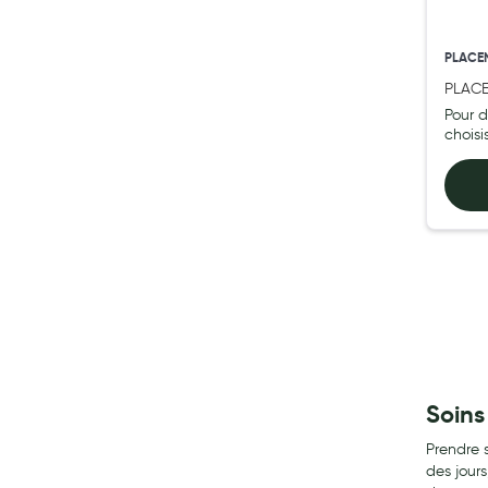
My Privilege
PLACE
Les promotions
PLACE
& reg
Pour d
tube 
chois
Soins
Prendre s
des jour