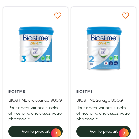
Laits infantiles
PRIX
Biberons et tétines
Ajouter à ma liste d’envie
Ajouter à ma liste d’e
TYPE
Toilette du bébé
Pranarom
5
Accessoires bébé
KLORANE
44
DUCRAY
1
Alimentation
Elmex
3
Soins enfant
Bioderma
13
Soins maman
NESTLE
14
Tisanes allaitement et compléments alimentaires
BIOSTIME
BIOSTIME
Show (
30
) more
BIOSTIME croissance 800G
BIOSTIME 2e âge 800G
Accessoires maternité
Pour découvrir nos stocks
Pour découvrir nos stocks
et nos prix, choisissez votre
et nos prix, choisissez votre
Gammes spécifiques tisanes allaitement et compléments
pharmacie
pharmacie
maternité
Voir le produit
Voir le produit
Nature