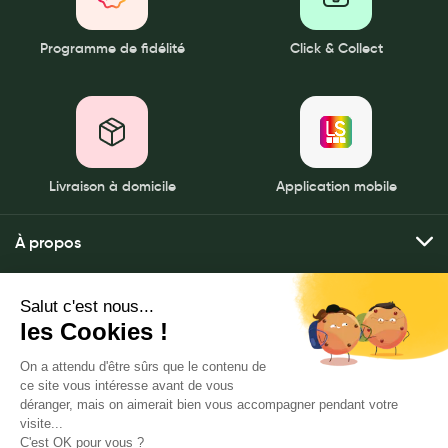
Douleurs articulaires et musculaires
Programme de fidélité
Click & Collect
Santé séniors
Anti acariens, anti gale, anti tiques, insectifuges
Vétérinaire
Incontinence
Livraison à domicile
Application mobile
Ronflement
À propos
Autotests
Qui sommes-nous ?
Mes services
Protections auditives
Nos pharmacies
Envoyer mes ordonnances
Lunettes
Mentions légales
Nous contacter
Commander mes produits
Politique de gestion des données personnelles
Piluliers
LeaderSanté, 82 bis rue Thiers
Livraison à domicile
CGU
Matériel medical
92100 Boulogne-Billancourt
Click & rendez-vous
Notre FAQ