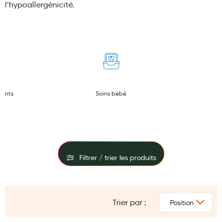
l’
hypoallergénicité
.
Maquillage
Pour Homme
Crème solaire - Visage et corps
Préservatifs - Gels lubrifiants
Accessoires, coutellerie, brosserie
ments
Soins bébé
Bouillottes
Parfums et bougies d'ambiance
Beauté au naturel
Filtrer / trier les produits
Huiles
Mon bébé
FILTRES
Soins bébé
Trier par :
Tout supprimer
Type
Biostime
Couches